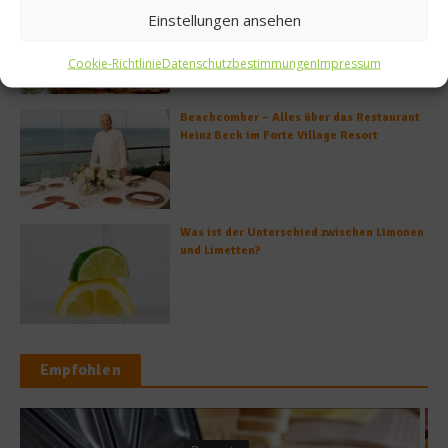
So bildet sich eine krosse
Einstellungen ansehen
Schweinebratenkruste
Cookie-Richtlinie
Datenschutzbestimmungen
Impressum
Beachcomber – Alles über das Restaurant
Heinz Beck im Forte Village Resort
Was ist der Unterschied zwischen Limonen
und Limetten?
Empfohlen