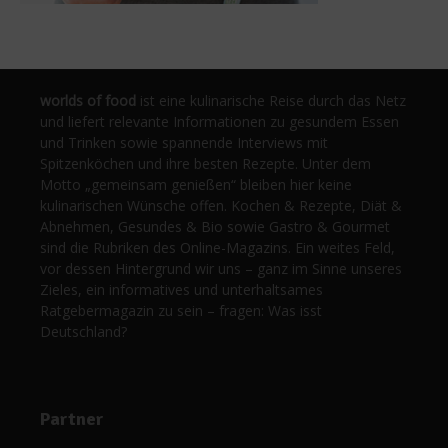
worlds of food
ist eine kulinarische Reise durch das Netz
und liefert relevante Informationen zu gesundem Essen
und Trinken sowie spannende Interviews mit
Spitzenköchen und ihre besten Rezepte. Unter dem
Motto „gemeinsam genießen“ bleiben hier keine
kulinarischen Wünsche offen. Kochen & Rezepte, Diät &
Abnehmen, Gesundes & Bio sowie Gastro & Gourmet
sind die Rubriken des Online-Magazins. Ein weites Feld,
vor dessen Hintergrund wir uns – ganz im Sinne unseres
Zieles, ein informatives und unterhaltsames
Ratgebermagazin zu sein – fragen: Was isst
Deutschland?
Partner