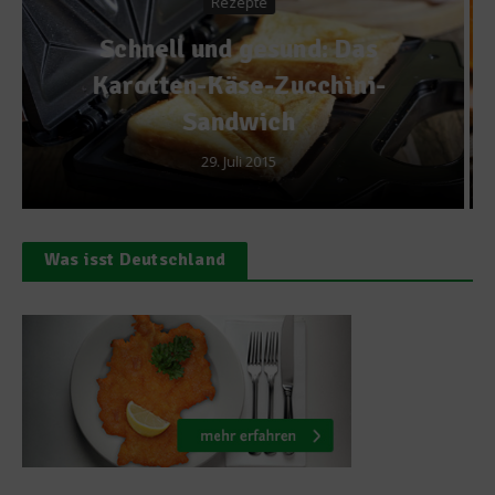
Kulinarisches Fest
s
i-
Glühwein selbst zubereiten
21. Dezember 2016
Was isst Deutschland