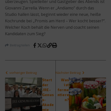
überzeugen. Spielleiter und Gastgeber des Abends ist
Giovanni Zarrella. Wenn er „Andiamo“ durch das
Studio hallen lässt, beginnt wieder eine neue, heiße
Kochrunde bei „Promis am Herd – Wer kocht besser?“.
Welcher Koch behält die Nerven und coacht seinen
Kandidaten zum Sieg?
Beitrag teilen
vorheriger Beitrag
Nächster Beitrag
Start
Was
der
ist
JRE-
ferme
Genus
ntiere
s-
n?
Akade
mie