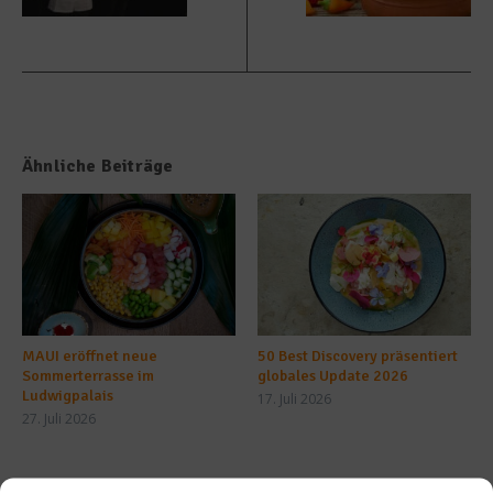
Ähnliche Beiträge
MAUI eröffnet neue
50 Best Discovery präsentiert
Sommerterrasse im
globales Update 2026
Ludwigpalais
17. Juli 2026
27. Juli 2026