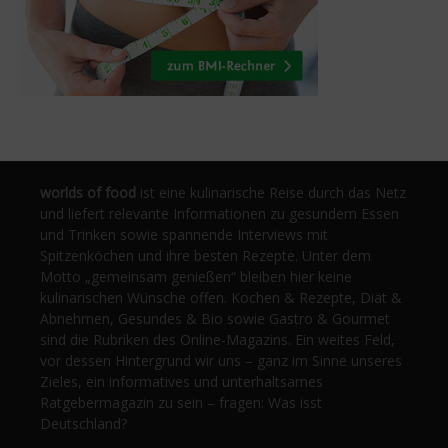
worlds of food
ist eine kulinarische Reise durch das Netz
und liefert relevante Informationen zu gesundem Essen
und Trinken sowie spannende Interviews mit
Spitzenköchen und ihre besten Rezepte. Unter dem
Motto „gemeinsam genießen“ bleiben hier keine
kulinarischen Wünsche offen. Kochen & Rezepte, Diät &
Abnehmen, Gesundes & Bio sowie Gastro & Gourmet
sind die Rubriken des Online-Magazins. Ein weites Feld,
vor dessen Hintergrund wir uns – ganz im Sinne unseres
Zieles, ein informatives und unterhaltsames
Ratgebermagazin zu sein – fragen: Was isst
Deutschland?