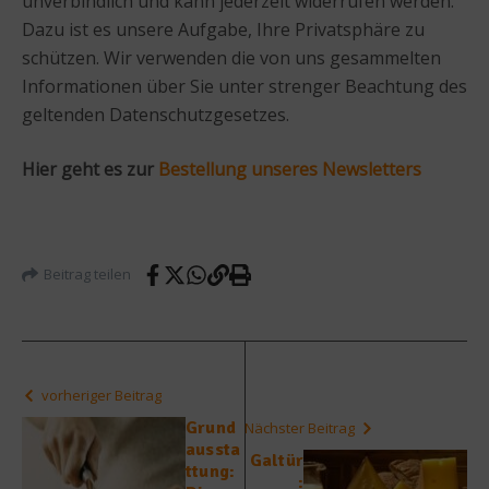
unverbindlich und kann jederzeit widerrufen werden.
Dazu ist es unsere Aufgabe, Ihre Privatsphäre zu
schützen. Wir verwenden die von uns gesammelten
Informationen über Sie unter strenger Beachtung des
geltenden Datenschutzgesetzes.
Hier geht es zur
Bestellung unseres Newsletters
Beitrag teilen
vorheriger Beitrag
Grund
Nächster Beitrag
aussta
Galtür
ttung:
: