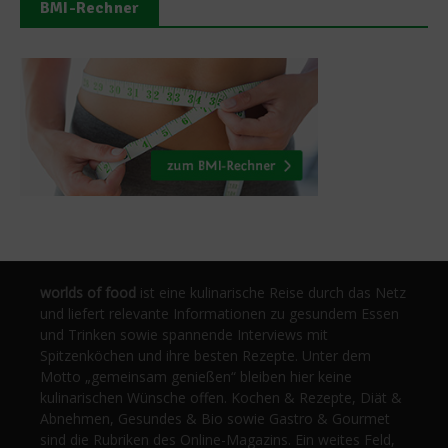
BMI-Rechner
worlds of food
ist eine kulinarische Reise durch das Netz
und liefert relevante Informationen zu gesundem Essen
und Trinken sowie spannende Interviews mit
Spitzenköchen und ihre besten Rezepte. Unter dem
Motto „gemeinsam genießen“ bleiben hier keine
kulinarischen Wünsche offen. Kochen & Rezepte, Diät &
Abnehmen, Gesundes & Bio sowie Gastro & Gourmet
sind die Rubriken des Online-Magazins. Ein weites Feld,