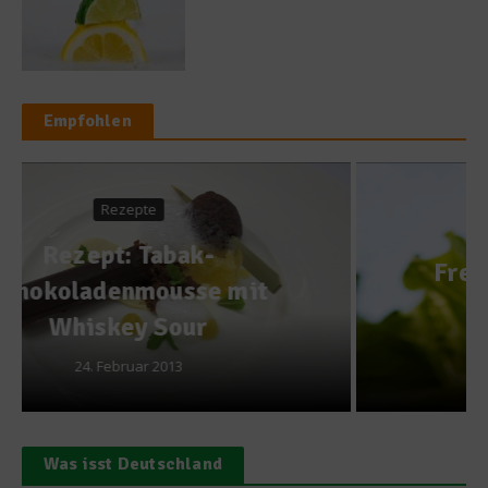
Empfohlen
Getränke
Fresh Up – Alkoholfreier
Cocktail
21. Juli 2015
Was isst Deutschland