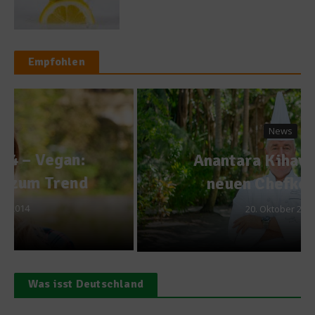
Empfohlen
News
Anantara Kihavah stellt
neuen Chefkoch vor
20. Oktober 2023
Was isst Deutschland