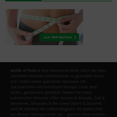
worlds of food
ist eine kulinarische Reise durch das Netz
und liefert relevante Informationen zu gesundem Essen
und Trinken sowie spannende Interviews mit
Spitzenköchen und ihre besten Rezepte. Unter dem
Motto „gemeinsam genießen“ bleiben hier keine
kulinarischen Wünsche offen. Kochen & Rezepte, Diät &
Abnehmen, Gesundes & Bio sowie Gastro & Gourmet
sind die Rubriken des Online-Magazins. Ein weites Feld,
vor dessen Hintergrund wir uns – ganz im Sinne unseres