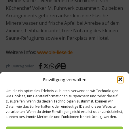
„Meine Küche – Neue deutsche Kochkunst“ von
Küchenchef Volker M. Fuhrwerk zusammen. Zu beiden
Arrangements gehören außerdem eine Flasche
Mineralwasser und frische Äpfel bei Anreise auf dem
Zimmer, Leihbademäntel, freie Nutzung des kleinen
Sauna-Refugiums sowie ein Parkplatz am Hotel.
Weitere Infos:
www.ole-liese.de
Beitrag teilen
Einwilligung verwalten
Um dir ein optimales Erlebnis zu bieten, verwenden wir Technologien
wie Cookies, um Geräteinformationen zu speichern und/oder darauf
vorheriger Beitrag
zuzugreifen. Wenn du diesen Technologien zustimmst, können wir
Das
Daten wie das Surfverhalten oder eindeutige IDs auf dieser Website
Nächster Beitrag
verarbeiten. Wenn du deine Einwillligung nicht erteilst oder zurückziehst,
neue
Puszta
können bestimmte Merkmale und Funktionen beeinträchtigt werden.
Pierre
Pepper
Thiam
s