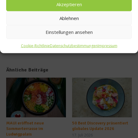
Pop-
räume
Akzeptieren
Up im
n ab
Batuar
Ablehnen
Restau
rant
Einstellungen ansehen
Cookie-Richtlinie
Datenschutzbestimmungen
Impressum
Ähnliche Beiträge
MAUI eröffnet neue
50 Best Discovery präsentiert
Sommerterrasse im
globales Update 2026
Ludwigpalais
17. Juli 2026