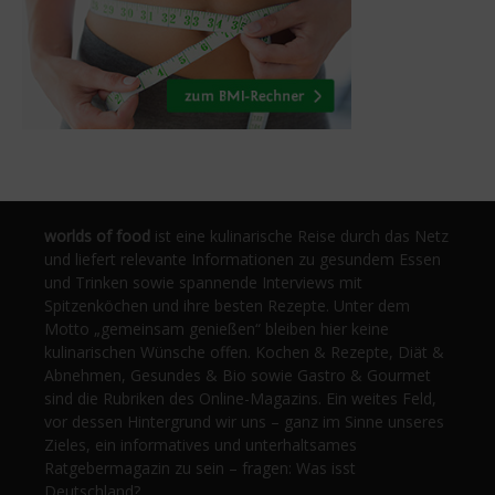
worlds of food
ist eine kulinarische Reise durch das Netz
und liefert relevante Informationen zu gesundem Essen
und Trinken sowie spannende Interviews mit
Spitzenköchen und ihre besten Rezepte. Unter dem
Motto „gemeinsam genießen“ bleiben hier keine
kulinarischen Wünsche offen. Kochen & Rezepte, Diät &
Abnehmen, Gesundes & Bio sowie Gastro & Gourmet
sind die Rubriken des Online-Magazins. Ein weites Feld,
vor dessen Hintergrund wir uns – ganz im Sinne unseres
Zieles, ein informatives und unterhaltsames
Ratgebermagazin zu sein – fragen: Was isst
Deutschland?