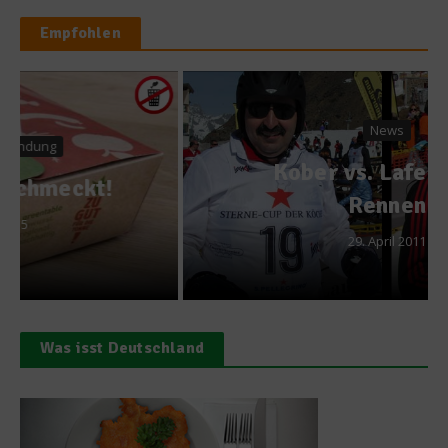
Empfohlen
News
Kober vs. Lafer – Das
Rennen
29. April 2011
Was isst Deutschland