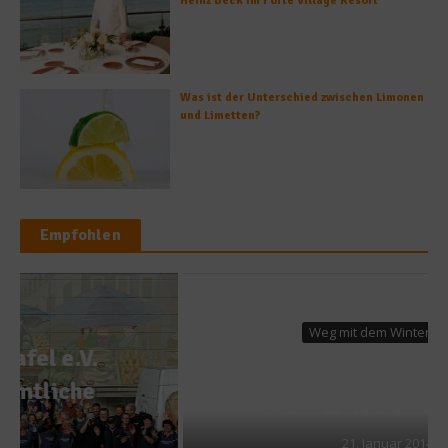
Heinz Beck im Forte Village Resort
Was ist der Unterschied zwischen Limonen
und Limetten?
Empfohlen
Weg mit dem Winterspeck
Abnehmen – Zünden Sie den
Fettstoffwechselturbo
21. Januar 2014