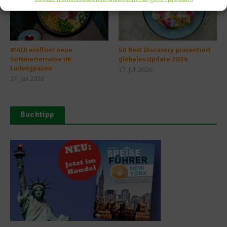
MAUI eröffnet neue
50 Best Discovery präsentiert
Sommerterrasse im
globales Update 2026
Ludwigpalais
17. Juli 2026
27. Juli 2026
Buchtipp