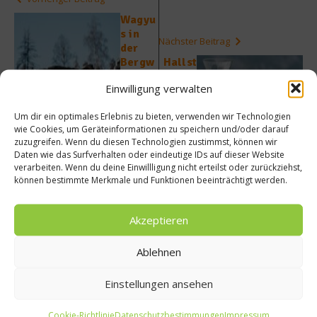
Wagyu
s in
Nächster Beitrag
der
Bergw
Hallst
elt:
ein
Einwilligung verwalten
„Die
Wasse
Natur
r:
Um dir ein optimales Erlebnis zu bieten, verwenden wir Technologien
spielt
Wasse
wie Cookies, um Geräteinformationen zu speichern und/oder darauf
die
r ohne
zuzugreifen. Wenn du diesen Technologien zustimmst, können wir
größte
Kompr
Daten wie das Surfverhalten oder eindeutige IDs auf dieser Website
Rolle“
omisse
verarbeiten. Wenn du deine Einwillligung nicht erteilst oder zurückziehst,
können bestimmte Merkmale und Funktionen beeinträchtigt werden.
Akzeptieren
Ablehnen
Ähnliche Beiträge
Einstellungen ansehen
Cookie-Richtlinie
Datenschutzbestimmungen
Impressum