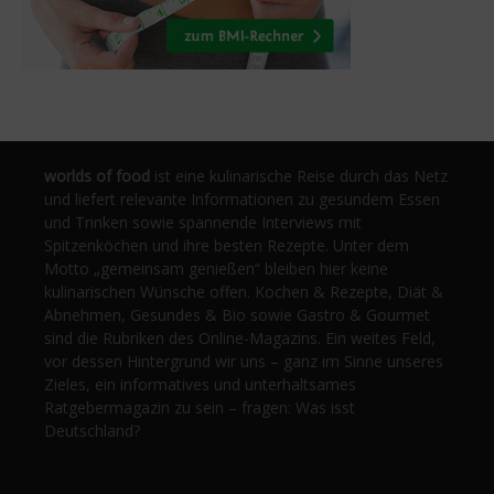
worlds of food
ist eine kulinarische Reise durch das Netz
und liefert relevante Informationen zu gesundem Essen
und Trinken sowie spannende Interviews mit
Spitzenköchen und ihre besten Rezepte. Unter dem
Motto „gemeinsam genießen“ bleiben hier keine
kulinarischen Wünsche offen. Kochen & Rezepte, Diät &
Abnehmen, Gesundes & Bio sowie Gastro & Gourmet
sind die Rubriken des Online-Magazins. Ein weites Feld,
vor dessen Hintergrund wir uns – ganz im Sinne unseres
Zieles, ein informatives und unterhaltsames
Ratgebermagazin zu sein – fragen: Was isst
Deutschland?