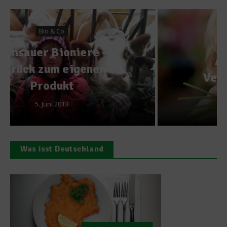
News
Am Wochenende:
VeggieExpo München
30. April 2015
Was isst Deutschland