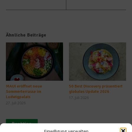
Ähnliche Beiträge
MAUI eröffnet neue
50 Best Discovery präsentiert
Sommerterrasse im
globales Update 2026
Ludwigpalais
17. Juli 2026
27. Juli 2026
Buchtipp
Einwilligung verwalten