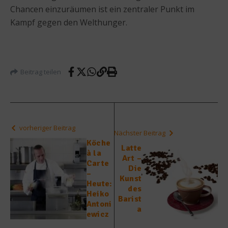
Chancen einzuräumen ist ein zentraler Punkt im
Kampf gegen den Welthunger.
Beitrag teilen
vorheriger Beitrag
Nächster Beitrag
Köche
Latte
à la
Art –
Carte
Die
–
Kunst
Heute:
des
Heiko
Barist
Antoni
a
ewicz