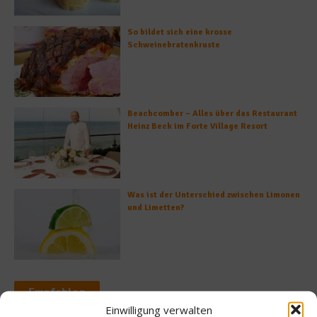
So bildet sich eine krosse
Schweinebratenkruste
Beachcomber – Alles über das Restaurant
Heinz Beck im Forte Village Resort
Was ist der Unterschied zwischen Limonen
und Limetten?
Empfohlen
Einwilligung verwalten