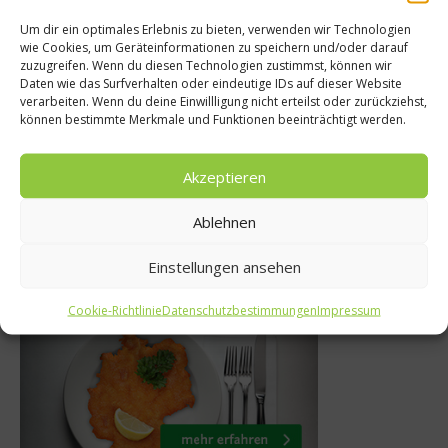
Um dir ein optimales Erlebnis zu bieten, verwenden wir Technologien
Reise
wie Cookies, um Geräteinformationen zu speichern und/oder darauf
zuzugreifen. Wenn du diesen Technologien zustimmst, können wir
Rock am Mee
Daten wie das Surfverhalten oder eindeutige IDs auf dieser Website
e Schale –
verarbeiten. Wenn du deine Einwillligung nicht erteilst oder zurückziehst,
Wiedereröffnun
können bestimmte Merkmale und Funktionen beeinträchtigt werden.
doughchiar
sieben Hotels im
13
Akzeptieren
25. Juni 2020
Ablehnen
Einstellungen ansehen
Was isst Deutschland
Cookie-Richtlinie
Datenschutzbestimmungen
Impressum