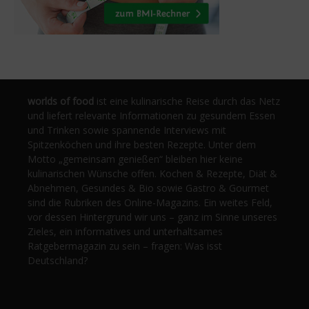
worlds of food
ist eine kulinarische Reise durch das Netz
und liefert relevante Informationen zu gesundem Essen
und Trinken sowie spannende Interviews mit
Spitzenköchen und ihre besten Rezepte. Unter dem
Motto „gemeinsam genießen“ bleiben hier keine
kulinarischen Wünsche offen. Kochen & Rezepte, Diät &
Abnehmen, Gesundes & Bio sowie Gastro & Gourmet
sind die Rubriken des Online-Magazins. Ein weites Feld,
vor dessen Hintergrund wir uns – ganz im Sinne unseres
Zieles, ein informatives und unterhaltsames
Ratgebermagazin zu sein – fragen: Was isst
Deutschland?