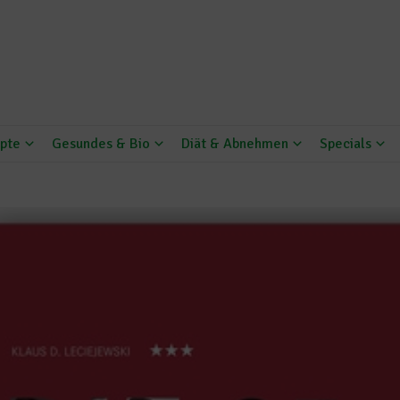
pte
Gesundes & Bio
Diät & Abnehmen
Specials