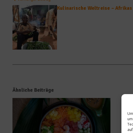
Kulinarische Weltreise – Afrika
Ähnliche Beiträge
Um 
um 
Tec
auf