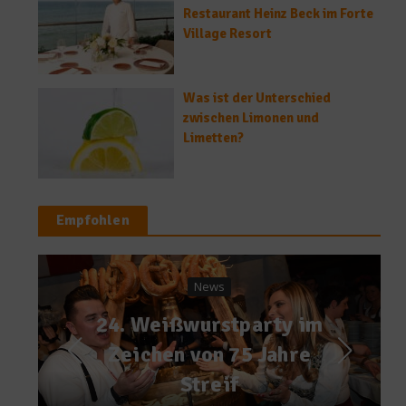
Restaurant Heinz Beck im Forte
Village Resort
Was ist der Unterschied
zwischen Limonen und
Limetten?
Empfohlen
News
Genießen bei der
eat&STYLE München
2019