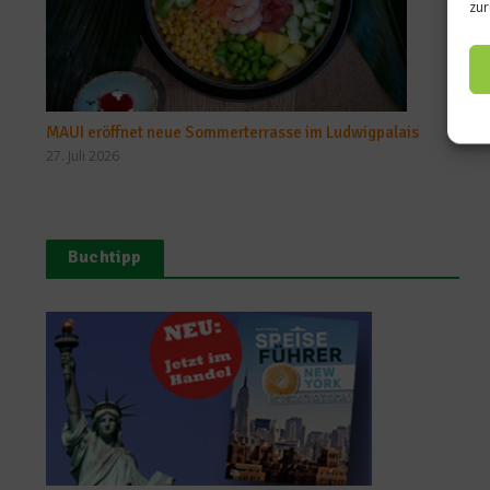
zur
MAUI eröffnet neue Sommerterrasse im Ludwigpalais
27. Juli 2026
Buchtipp