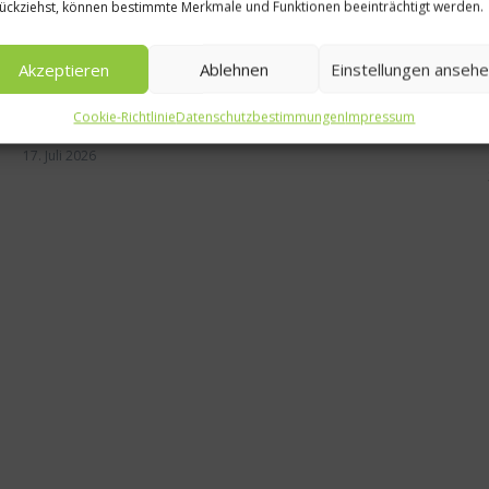
ückziehst, können bestimmte Merkmale und Funktionen beeinträchtigt werden.
Akzeptieren
Ablehnen
Einstellungen anseh
Cookie-Richtlinie
Datenschutzbestimmungen
Impressum
50 Best Discovery präsentiert globales Update 2026
17. Juli 2026