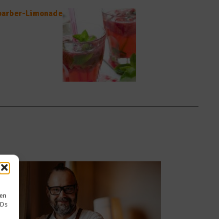
barber-Limonade
sen
IDs