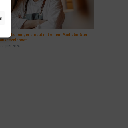
en
Mario Lohninger erneut mit einem Michelin-Stern
ausgezeichnet
24. Juni 2026