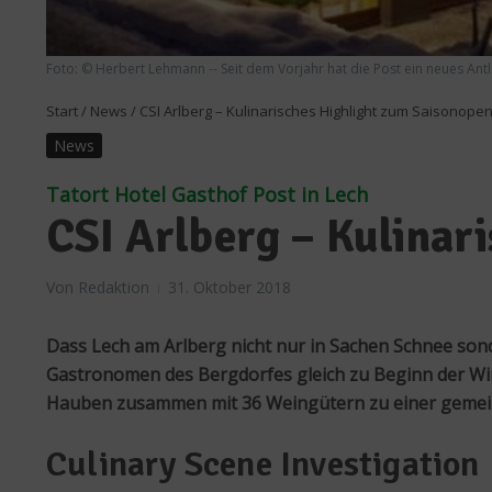
Foto: © Herbert Lehmann -- Seit dem Vorjahr hat die Post ein neues Antli
Start
/
News
/
CSI Arlberg – Kulinarisches Highlight zum Saisonope
News
Tatort Hotel Gasthof Post in Lech
CSI Arlberg – Kulinar
Von
Redaktion
31. Oktober 2018
Dass Lech am Arlberg nicht nur in Sachen Schnee sonde
Gastronomen des Bergdorfes gleich zu Beginn der Wi
Hauben zusammen mit 36 Weingütern zu einer gemeins
Culinary Scene Investigation