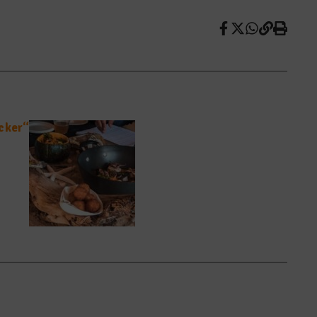
cker“