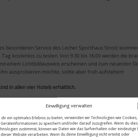
nes besonderen Service des Lecher Sporthaus Strolz kommen
em Tag kostenlos zu testen. Von 9.30 bis 16.00 werden die 
nd einem Lichtbildausweis erscheinen und zum neuesten Ski
 ihn ausprobieren möchte, sollte aber früh aufstehen!
d in allen vier Hotels erhältlich.
Einwilligung verwalten
dir ein optimales Erlebnis zu bieten, verwenden wir Technologien wie Cookies,
Geräteinformationen zu speichern und/oder darauf zuzugreifen. Wenn du die
hnologien zustimmst, können wir Daten wie das Surfverhalten oder eindeutige 
 dieser Website verarbeiten. Wenn du deine Einwillligung nicht erteilst oder