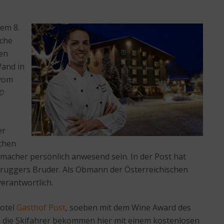
dem 8.
öche
en
Wand in
 vom
 ©
er
öchen
macher persönlich anwesend sein. In der Post hat
bruggers Bruder. Als Obmann der Österreichischen
erantwortlich.
Hotel
Gasthof Post
, soeben mit dem Wine Award des
ch die Skifahrer bekommen hier mit einem kostenlosen