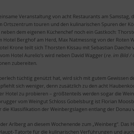
emeinsame Veranstaltung von acht Restaurants am Samstag, 
m Ortszentrum touren und den kulinarischen Spuren der K
t neben dem eigenen Küchenchef noch ein Gastkoch: Thorst
im Hotel Berghof am Herd, Max Natmessnig von der Roten 
otel Krone teilt sich Thorsten Kissau mit Sebastian Daeche
 vom Hotel Aurelio’s wird neben David Wagger (
re. im Bild /
ionen zubereiten.
erlech tüchtig genützt hat, wird sich mit gutem Gewissen d
fiehlt sich weniger, denn zusätzlich zu den acht Haubenk
er Hotel zu probieren – größtenteils werden sogar die Wein
sbrugger vom Weingut Schloss Gobelsburg ist Florian Moos
 die Klassifikation der Weinbergslagen entlang der Donau v
rd der Arlberg an diesem Wochenende zum „Weinberg“. Das 
r Haupt-Tatorte für die kulinarischen Verführungen und au