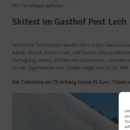
Ski-Tet einiges geboten.
Skitest im Gasthof Post Lech
Sportliche Trendsetter werden dort in den Genuss ei
Kästle, Stöckli, Black Crows und Fischer sind an dies
Verfügung stehen. Einfach mit Skischuhen, -stöcken u
Ski der Eigenmarke sein: Golden Eagle von Strolz. Wer
Die Teilnahme an CSI Arlberg kostet 65 Euro. Tickets sin
Um 
um 
Tec
auf