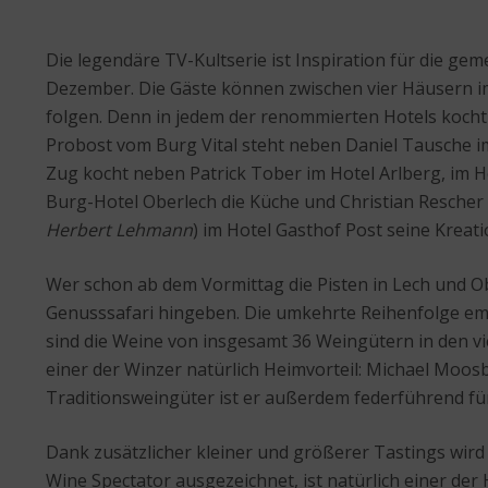
Die legendäre TV-Kultserie ist Inspiration für die g
Dezember. Die Gäste können zwischen vier Häusern i
folgen. Denn in jedem der renommierten Hotels koch
Probost vom Burg Vital steht neben Daniel Tausche 
Zug kocht neben Patrick Tober im Hotel Arlberg, im H
Burg-Hotel Oberlech die Küche und Christian Rescher
Herbert Lehmann
) im Hotel Gasthof Post seine Kreat
Wer schon ab dem Vormittag die Pisten in Lech und Ob
Genusssafari hingeben. Die umkehrte Reihenfolge emp
sind die Weine von insgesamt 36 Weingütern in den vi
einer der Winzer natürlich Heimvorteil: Michael Moo
Traditionsweingüter ist er außerdem federführend für
Dank zusätzlicher kleiner und größerer Tastings wi
Wine Spectator ausgezeichnet, ist natürlich einer de