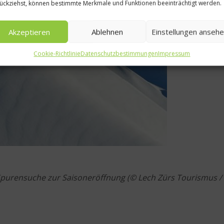
ückziehst, können bestimmte Merkmale und Funktionen beeinträchtigt werden.
Akzeptieren
Ablehnen
Einstellungen anseh
Cookie-Richtlinie
Datenschutzbestimmungen
Impressum
Spurensuche zur Saisoneröffnung (© Lech Zürs Tourismus /