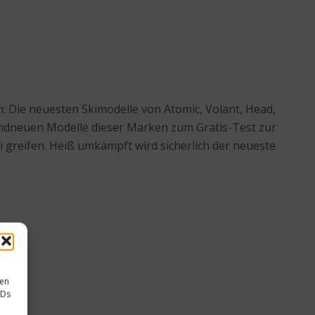
: Die neuesten Skimodelle von Atomic, Volant, Head,
brandneuen Modelle dieser Marken zum Gratis-Test zur
 greifen. Heiß umkämpft wird sicherlich der neueste
sen
IDs