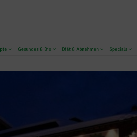
pte
Gesundes & Bio
Diät & Abnehmen
Specials