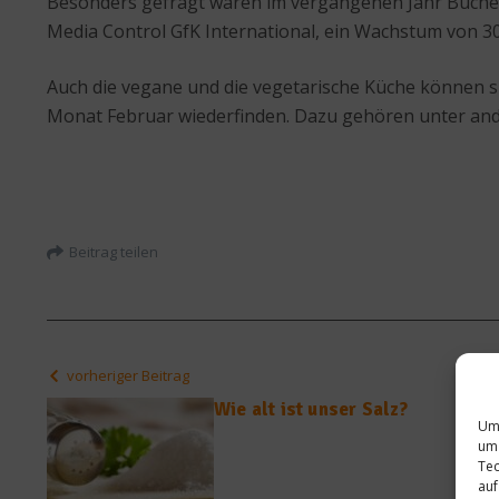
Besonders gefragt waren im vergangenen Jahr Büch
Media Control GfK International, ein Wachstum von 
Auch die vegane und die vegetarische Küche können si
Monat Februar wiederfinden. Dazu gehören unter ande
Beitrag teilen
vorheriger Beitrag
Wie alt ist unser Salz?
Um 
um 
Tec
auf