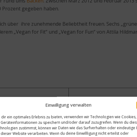
er rund ums
Backen
. Zwischen März 2012 und Februar 2013 s
30 Prozent gegeben haben.
ch über ihre zunehmende Beliebtheit freuen. Sechs „grüne“ B
rem „Vegan for Fit“ und „Vegan for Fun“ von Attila Hildma
Nächster Beitrag
Einwilligung verwalten
Wie viel Wein trinken die De
dir ein optimales Erlebnis zu bieten, verwenden wir Technologien wie Cookies,
Geräteinformationen zu speichern und/oder darauf zuzugreifen. Wenn du die
hnologien zustimmst, können wir Daten wie das Surfverhalten oder eindeutige 
 dieser Website verarbeiten. Wenn du deine Einwillligung nicht erteilst oder