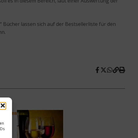
oll es in diesem Bereich, laut einer Auswertung der
ücher lassen sich auf der Bestsellerliste für den
nn.
utschen
sen
IDs