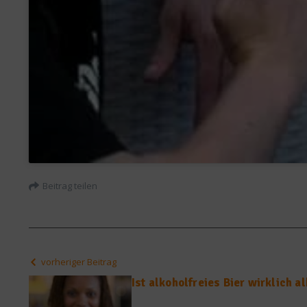
Beitrag teilen
vorheriger Beitrag
Ist alkoholfreies Bier wirklich a