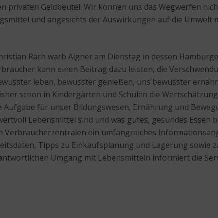
n privaten Geldbeutel. Wir können uns das Wegwerfen nicht 
ngsmittel und angesichts der Auswirkungen auf die Umwelt
Christian Rach warb Aigner am Dienstag in dessen Hamburge
rbraucher kann einen Beitrag dazu leisten, die Verschwend
n bewusster leben, bewusster genießen, uns bewusster ernä
s bisher schon in Kindergärten und Schulen die Wertschätzu
tige Aufgabe für unser Bildungswesen, Ernährung und Bewegu
wertvoll Lebensmittel sind und was gutes, gesundes Essen 
Verbraucherzentralen ein umfangreiches Informationsangebo
eitsdaten, Tipps zu Einkaufsplanung und Lagerung sowie za
ntwortlichen Umgang mit Lebensmitteln informiert die Ser