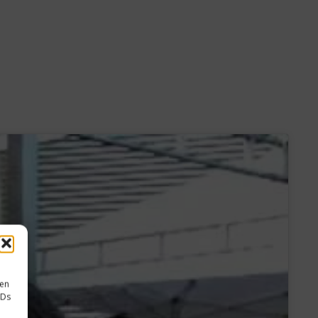
sen
IDs