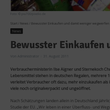
Foto: © piu700/pixelio.de
Start
/
News
/
Bewusster Einkaufen und damit weniger wegwerfen
News
Bewusster Einkaufen 
Von
Administrator
31. August 2011
Verbraucherministerin Ilse Aigner und Sternekoch Ch
Lebensmittel stehen in deutschen Regalen, mehrere 10
verleitet Verbraucher oft dazu, mehr einzukaufen als
viele noch originalverpackt und ungeöffnet.
Nach Schätzungen landen allein in Deutschland jährli
Studie der EU. „Wir leben in einer Überfluss- und We