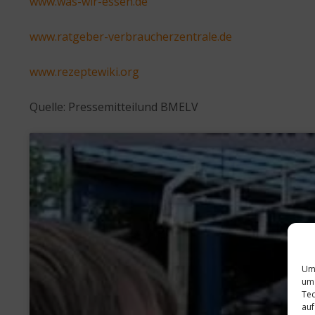
www.was-wir-essen.de
www.ratgeber-verbraucherzentrale.de
www.rezeptewiki.org
Quelle: Pressemitteilund BMELV
Um 
um 
Tec
auf