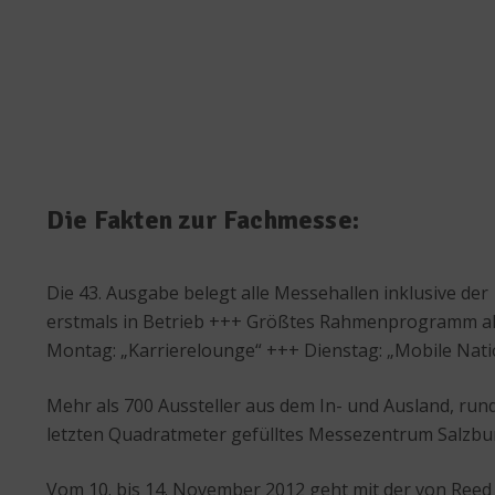
Die Fakten zur Fachmesse:
Die 43. Ausgabe belegt alle Messehallen inklusive d
erstmals in Betrieb +++ Größtes Rahmenprogramm all
Montag: „Karrierelounge“ +++ Dienstag: „Mobile Nati
Mehr als 700 Aussteller aus dem In- und Ausland, rund
letzten Quadratmeter gefülltes Messezentrum Salzburg 
Vom 10. bis 14. November 2012 geht mit der von Reed