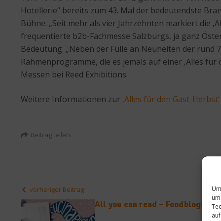
Hotellerie“ bereits zum 43. Mal der bedeutendste Br
Bühne. „Seit mehr als vier Jahrzehnten markiert die ‚
frequentierte b2b-Fachmesse Salzburgs, ja ganz Öster
Bedeutung. „Neben der Fülle an Neuheiten der rund 7
Rahmenprogramme, die es jemals auf einer ‚Alles für 
Messen bei Reed Exhibitions.
Weitere Informationen zur
‚Alles für den Gast-Herbst‘
Beitrag teilen
Um 
vorheriger Beitrag
um 
All you can read – Foodblogs bo
Tec
auf