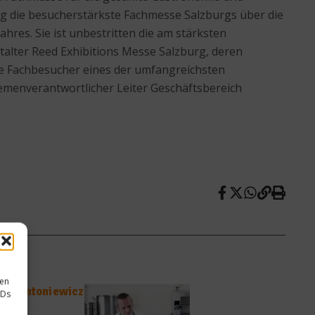
ig die besucherstärkste Fachmesse Salzburgs über die
hres. Sie ist unbestritten die am stärksten
talter Reed Exhibitions Messe Salzburg, deren
ie Fachbesucher eines der umfangreichsten
hemenverantwortlicher Leiter Geschäftsbereich
sen
iko Antoniewicz
IDs