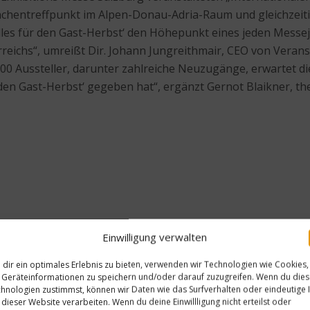
anchentreffpunkt im Alpen-Donau-Adria-Raum und gleichzeit
Alles für den Gast-Herbst‘ den Höhepunkt eines jeden Messeja
reichs“, umreißt Dir. Johann Jungreithmair, CEO von Verans
00 Aussteller, darunter zahlreiche Neuzugänge, erwartet d
den Gast-Herbst‘ gegeben hat“, ergänzt Gernot Blaikner, t
Einwilligung verwalten
dir ein optimales Erlebnis zu bieten, verwenden wir Technologien wie Cookies,
Nächster Beitrag
Geräteinformationen zu speichern und/oder darauf zuzugreifen. Wenn du die
omen
Köche à la Carte – Heute: He
hnologien zustimmst, können wir Daten wie das Surfverhalten oder eindeutige 
 dieser Website verarbeiten. Wenn du deine Einwillligung nicht erteilst oder