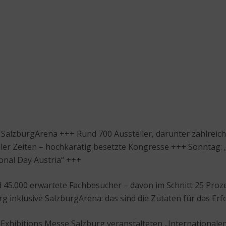
er SalzburgArena +++ Rund 700 Aussteller, darunter zahlrei
er Zeiten – hochkarätig besetzte Kongresse +++ Sonntag: 
onal Day Austria“ +++
 45.000 erwartete Fachbesucher – davon im Schnitt 25 Proze
inklusive SalzburgArena: das sind die Zutaten für das Erfo
 Exhibitions Messe Salzburg veranstalteten „International