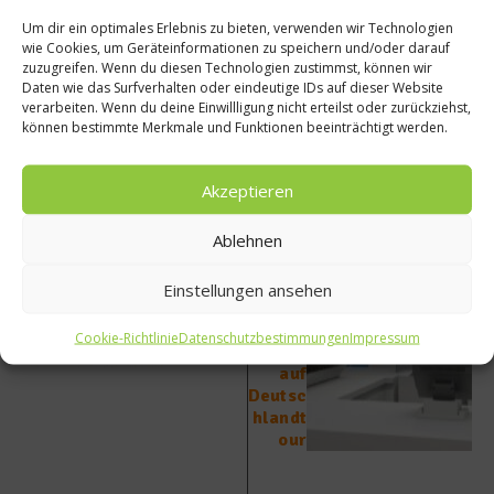
ist.
Um dir ein optimales Erlebnis zu bieten, verwenden wir Technologien
wie Cookies, um Geräteinformationen zu speichern und/oder darauf
Beitrag teilen
zuzugreifen. Wenn du diesen Technologien zustimmst, können wir
Daten wie das Surfverhalten oder eindeutige IDs auf dieser Website
verarbeiten. Wenn du deine Einwillligung nicht erteilst oder zurückziehst,
können bestimmte Merkmale und Funktionen beeinträchtigt werden.
vorheriger Beitrag
Nächster Beitrag
Akzeptieren
Ölwec
Quadr
Ablehnen
hsel in
ate in
der
der
Küche
Stadt
Einstellungen ansehen
?
–
Ritter
Cookie-Richtlinie
Datenschutzbestimmungen
Impressum
Sport
auf
Deutsc
hlandt
our