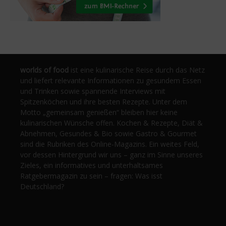
worlds of food
ist eine kulinarische Reise durch das Netz
und liefert relevante Informationen zu gesundem Essen
und Trinken sowie spannende Interviews mit
Spitzenköchen und ihre besten Rezepte. Unter dem
Motto „gemeinsam genießen“ bleiben hier keine
kulinarischen Wünsche offen. Kochen & Rezepte, Diät &
Abnehmen, Gesundes & Bio sowie Gastro & Gourmet
sind die Rubriken des Online-Magazins. Ein weites Feld,
vor dessen Hintergrund wir uns – ganz im Sinne unseres
Zieles, ein informatives und unterhaltsames
Ratgebermagazin zu sein – fragen: Was isst
Deutschland?