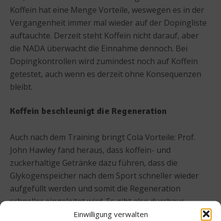
Koffein hat eine Menge Vorteile, weswegen es in der
Vergangenheit immer mal wieder auf der Dopingliste
auftauchte. Derzeit steht Koffein nicht darauf, aber
die NADA überwacht die Einnahme dennoch. Bei
Dopingkontrollen wird zumindest noch auf Koffein
getestet, auch wenn es derzeit ohne Konsequenzen
bleibt.
Koffein beschleunigt die Regeneration
Auch nach dem Training bringt Cola Vorteile: Prof.
John Hawley fand heraus, dass koffein- und
zuckerhaltige Getränke dazu führen, dass die
Glykogenspeicher nach dem Sport schneller wieder
aufgefüllt werden und somit die Regeneration
schneller eingeleitet wird. Es gibt also durchaus
Argumente, warum Cola ein geeignetes Sportgetränk
Einwilligung verwalten