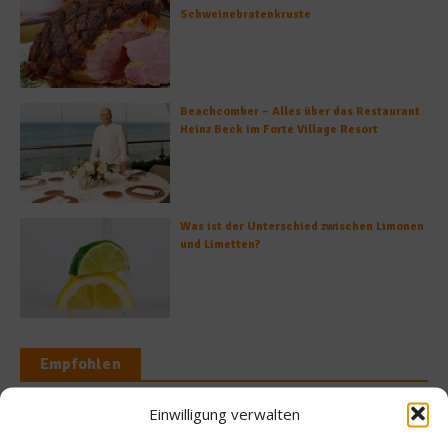
Schweinebratenkruste
Beachcomber – Alles über das Restaurant
Heinz Beck im Forte Village Resort
Was ist der Unterschied zwischen Limonen
und Limetten?
Empfohlen
Einwilligung verwalten
Rezepte