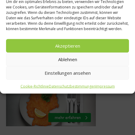
Um dir ein optimales Erlebnis zu bieten, verwenden wir Technologien
Gesu
wie Cookies, um Geräteinformationen zu speichern und/oder darauf
 Dog mit süßen
zuzugreifen. Wenn du diesen Technologien zustimmst, können wir
Kern hält
Daten wie das Surfverhalten oder eindeutige IDs auf dieser Website
n und Ziegenkäse-
verarbeiten. Wenn du deine Einwillligung nicht erteilst oder zurückziehst,
läng
können bestimmte Merkmale und Funktionen beeinträchtigt werden.
Crumble
7. 
6. Oktober 2016
Akzeptieren
Ablehnen
Was isst Deutschland
Einstellungen ansehen
Cookie-Richtlinie
Datenschutzbestimmungen
Impressum