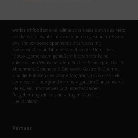
worlds of food
ist eine kulinarische Reise durch das Netz
und liefert relevante Informationen zu gesundem Essen
und Trinken sowie spannende Interviews mit
Spitzenköchen und ihre besten Rezepte. Unter dem
Motto „gemeinsam genießen“ bleiben hier keine
kulinarischen Wünsche offen. Kochen & Rezepte, Diät &
Abnehmen, Gesundes & Bio sowie Gastro & Gourmet
sind die Rubriken des Online-Magazins. Ein weites Feld,
vor dessen Hintergrund wir uns – ganz im Sinne unseres
Zieles, ein informatives und unterhaltsames
Ratgebermagazin zu sein – fragen: Was isst
Deutschland?
Partner