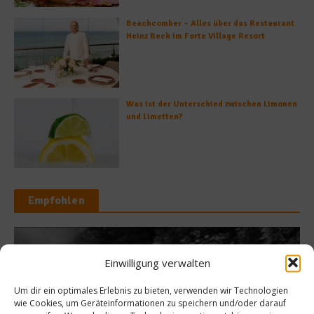
Beachcomber – Alles über das Restaurant
Heinz Beck im Forte Village Resort
Was ist der Unterschied zwischen Limonen
und Limetten?
Empfohlen
Einwilligung verwalten
Gastro & Gourmet
Um dir ein optimales Erlebnis zu bieten, verwenden wir Technologien
Fr
OMA – (See-)Sterne auf
wie Cookies, um Geräteinformationen zu speichern und/oder darauf