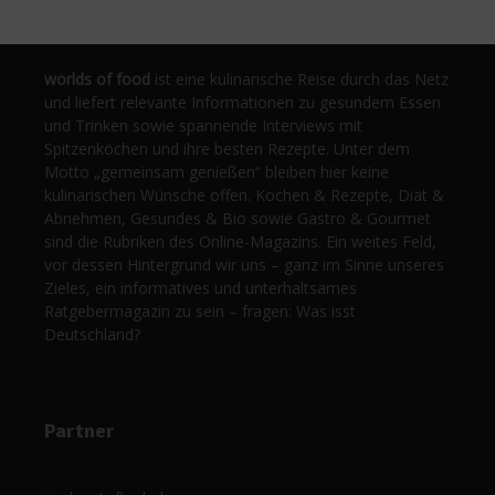
worlds of food
ist eine kulinarische Reise durch das Netz
und liefert relevante Informationen zu gesundem Essen
und Trinken sowie spannende Interviews mit
Spitzenköchen und ihre besten Rezepte. Unter dem
Motto „gemeinsam genießen“ bleiben hier keine
kulinarischen Wünsche offen. Kochen & Rezepte, Diät &
Abnehmen, Gesundes & Bio sowie Gastro & Gourmet
sind die Rubriken des Online-Magazins. Ein weites Feld,
vor dessen Hintergrund wir uns – ganz im Sinne unseres
Zieles, ein informatives und unterhaltsames
Ratgebermagazin zu sein – fragen: Was isst
Deutschland?
Partner