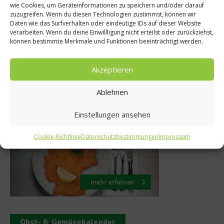
Reze
nZuhause –
wie Cookies, um Geräteinformationen zu speichern und/oder darauf
zuzugreifen. Wenn du diesen Technologien zustimmst, können wir
Rezept: Wien
ches Sternemenü
Daten wie das Surfverhalten oder eindeutige IDs auf dieser Website
verarbeiten. Wenn du deine Einwillligung nicht erteilst oder zurückziehst,
r daheim
11. Febru
können bestimmte Merkmale und Funktionen beeinträchtigt werden.
. April 2020
Akzeptieren
Ablehnen
Was isst Deutschland
Einstellungen ansehen
Cookie-Richtlinie
Datenschutzbestimmungen
Impressum
Obst- & Gemüsekalender