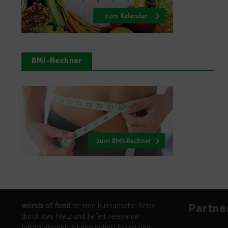
BMI-Rechner
worlds of food
ist eine kulinarische Reise
Partne
durch das Netz und liefert relevante
Informationen zu gesundem Essen und