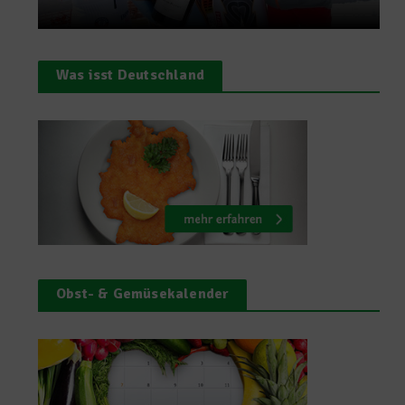
Was isst Deutschland
Obst- & Gemüsekalender