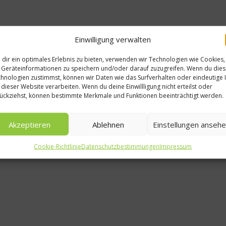
Einwilligung verwalten
dir ein optimales Erlebnis zu bieten, verwenden wir Technologien wie Cookies,
Geräteinformationen zu speichern und/oder darauf zuzugreifen. Wenn du die
hnologien zustimmst, können wir Daten wie das Surfverhalten oder eindeutige 
 dieser Website verarbeiten. Wenn du deine Einwillligung nicht erteilst oder
ückziehst, können bestimmte Merkmale und Funktionen beeinträchtigt werden.
Akzeptieren
Ablehnen
Einstellungen anseh
Cookie-Richtlinie
Datenschutzbestimmungen
Impressum
Gesundes & Bio
fnet die
Hülsenfrüchte –
ison
nahrhaft und gesun
sch
9. Mai 2014
1