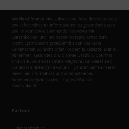
worlds of food
ist eine kulinarische Reise durch das Netz
und liefert relevante Informationen zu gesundem Essen
und Trinken sowie spannende Interviews mit
Spitzenköchen und ihre besten Rezepte. Unter dem
Motto „gemeinsam genießen“ bleiben hier keine
kulinarischen Wünsche offen. Kochen & Rezepte, Diät &
Abnehmen, Gesundes & Bio sowie Gastro & Gourmet
sind die Rubriken des Online-Magazins. Ein weites Feld,
vor dessen Hintergrund wir uns – ganz im Sinne unseres
Zieles, ein informatives und unterhaltsames
Ratgebermagazin zu sein – fragen: Was isst
Deutschland?
Partner
planetoftech.de