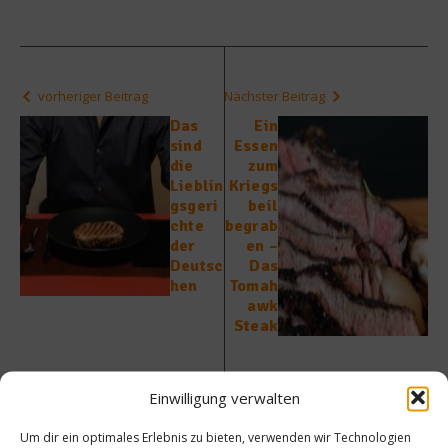
vorheriger Beitrag
Nächster Beitrag
Das
Ein
sind
Essen
die
zum
Lieblin
Kriegs
gsgeri
beil
chte
begrab
der
en –
Deutsc
Das
hen
Tomah
awk
Steak
Einwilligung verwalten
Um dir ein optimales Erlebnis zu bieten, verwenden wir Technologien