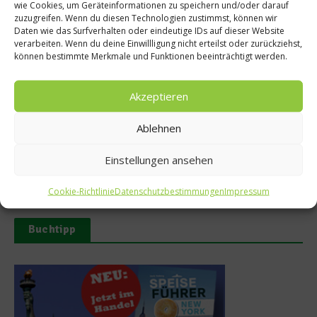
wie Cookies, um Geräteinformationen zu speichern und/oder darauf
Ähnliche Beiträge
zuzugreifen. Wenn du diesen Technologien zustimmst, können wir
Daten wie das Surfverhalten oder eindeutige IDs auf dieser Website
verarbeiten. Wenn du deine Einwillligung nicht erteilst oder zurückziehst,
können bestimmte Merkmale und Funktionen beeinträchtigt werden.
Akzeptieren
Ablehnen
Steinkrabbe – Nachhaltige
Kaiserschnecke: Zwischen
Delikatesse in Fort Myers
Tradition, Handwerk und
Einstellungen ansehen
Nachhaltigkeit
12. Februar 2026
19. Oktober 2025
Cookie-Richtlinie
Datenschutzbestimmungen
Impressum
Buchtipp