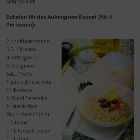
sehr beliebt!
Zutaten für das Auberginen Rezept (für 4
Portionen):
2 Knoblauchzehen
5 EL Olivenöl
4 mittelgroße
Auberginen
Salz, Pfeffer
1 getrocknete, rote
Chilischote
½ Bund Petersilie
½ türkisches
Fladenbrot (300 g)
1 Zitrone
1 TL Kreuzkümmel
1 TL Zimt