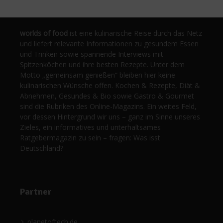
worlds of food
ist eine kulinarische Reise durch das Netz
und liefert relevante Informationen zu gesundem Essen
und Trinken sowie spannende Interviews mit
Spitzenköchen und ihre besten Rezepte. Unter dem
Motto „gemeinsam genießen“ bleiben hier keine
kulinarischen Wünsche offen. Kochen & Rezepte, Diät &
Abnehmen, Gesundes & Bio sowie Gastro & Gourmet
sind die Rubriken des Online-Magazins. Ein weites Feld,
vor dessen Hintergrund wir uns – ganz im Sinne unseres
Zieles, ein informatives und unterhaltsames
Ratgebermagazin zu sein – fragen: Was isst
Deutschland?
Partner
planetoftech.de