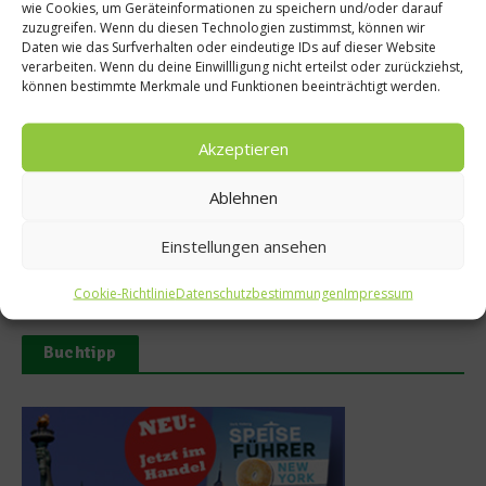
wie Cookies, um Geräteinformationen zu speichern und/oder darauf
Ähnliche Beiträge
zuzugreifen. Wenn du diesen Technologien zustimmst, können wir
Daten wie das Surfverhalten oder eindeutige IDs auf dieser Website
verarbeiten. Wenn du deine Einwillligung nicht erteilst oder zurückziehst,
können bestimmte Merkmale und Funktionen beeinträchtigt werden.
Akzeptieren
Ablehnen
Tellersülze – Ein Rezept von
Süße Erinnerung an Teneriffa:
Spitzenkoch Jan Hartwig-
Das Rezept für Polvito
Einstellungen ansehen
Uruguayo
14. März 2026
9. Juli 2025
Cookie-Richtlinie
Datenschutzbestimmungen
Impressum
Buchtipp