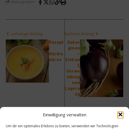
Beitrag teilen
vorheriger Beitrag
Nächster Beitrag
Rezept
Auber
:
ginen
Kürbis
–
püree
Einkau
f,
Verwe
ndung
und
Lageru
ng
Einwilligung verwalten
Um dir ein optimales Erlebnis zu bieten, verwenden wir Technologien