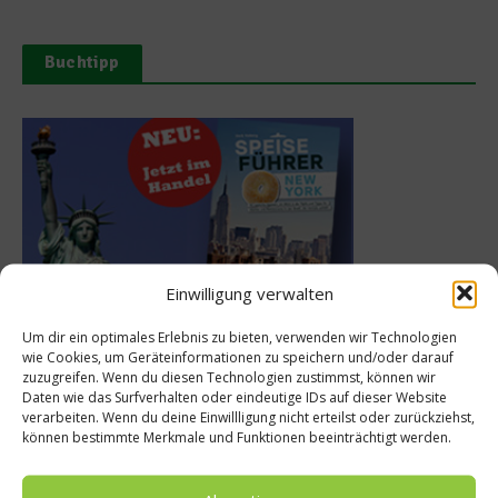
Buchtipp
Einwilligung verwalten
Um dir ein optimales Erlebnis zu bieten, verwenden wir Technologien
Meistgelesen
wie Cookies, um Geräteinformationen zu speichern und/oder darauf
zuzugreifen. Wenn du diesen Technologien zustimmst, können wir
Daten wie das Surfverhalten oder eindeutige IDs auf dieser Website
Rezept: Deichlammrücken in der
verarbeiten. Wenn du deine Einwillligung nicht erteilst oder zurückziehst,
Brotkruste auf Tomatenconfit und
können bestimmte Merkmale und Funktionen beeinträchtigt werden.
gefüllten Poveraden