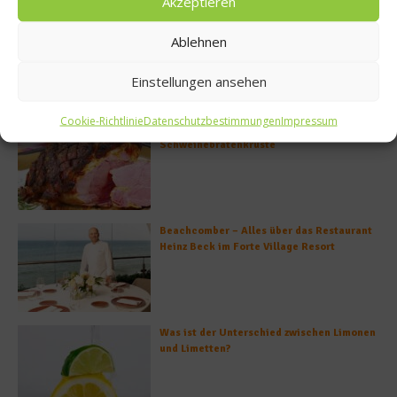
Akzeptieren
Rezept: Lachs-Ei-Röllchen
Ablehnen
Einstellungen ansehen
Cookie-Richtlinie
Datenschutzbestimmungen
Impressum
So bildet sich eine krosse
Schweinebratenkruste
Beachcomber – Alles über das Restaurant
Heinz Beck im Forte Village Resort
Was ist der Unterschied zwischen Limonen
und Limetten?