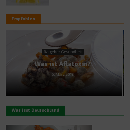
Empfohlen
Gastro & Gourmet
Die Perle Südtirols – La
Perla
22. Januar 2015
Was isst Deutschland