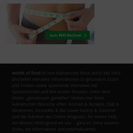
worlds of food
ist eine kulinarische Reise durch das Netz
und liefert relevante Informationen zu gesundem Essen
und Trinken sowie spannende Interviews mit
Spitzenköchen und ihre besten Rezepte. Unter dem
Motto „gemeinsam genießen“ bleiben hier keine
kulinarischen Wünsche offen. Kochen & Rezepte, Diät &
Abnehmen, Gesundes & Bio sowie Gastro & Gourmet
sind die Rubriken des Online-Magazins. Ein weites Feld,
vor dessen Hintergrund wir uns – ganz im Sinne unseres
Zieles, ein informatives und unterhaltsames