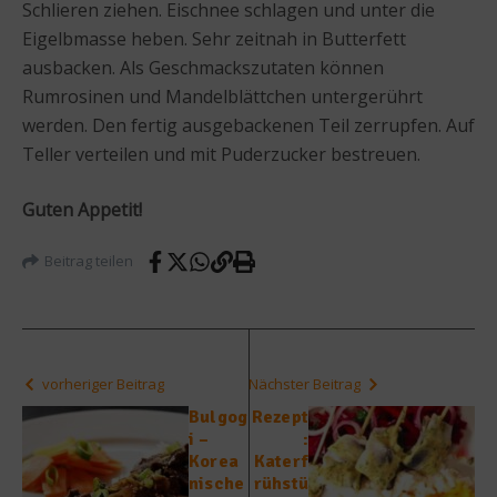
Schlieren ziehen. Eischnee schlagen und unter die
Eigelbmasse heben. Sehr zeitnah in Butterfett
ausbacken. Als Geschmackszutaten können
Rumrosinen und Mandelblättchen untergerührt
werden. Den fertig ausgebackenen Teil zerrupfen. Auf
Teller verteilen und mit Puderzucker bestreuen.
Guten Appetit!
Beitrag teilen
vorheriger Beitrag
Nächster Beitrag
Bulgog
Rezept
i –
:
Korea
Katerf
nische
rühstü