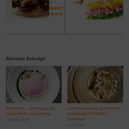
s
ck
Feuerf
leisch
Ähnliche Beiträge
Tellersülze – Ein Rezept von
Süße Erinnerung an Teneriffa:
Spitzenkoch Jan Hartwig-
Das Rezept für Polvito
Uruguayo
14. März 2026
9. Juli 2025