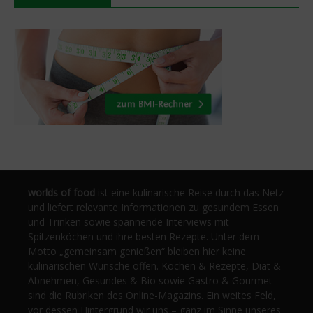
worlds of food
ist eine kulinarische Reise durch das Netz
und liefert relevante Informationen zu gesundem Essen
und Trinken sowie spannende Interviews mit
Spitzenköchen und ihre besten Rezepte. Unter dem
Motto „gemeinsam genießen“ bleiben hier keine
kulinarischen Wünsche offen. Kochen & Rezepte, Diät &
Abnehmen, Gesundes & Bio sowie Gastro & Gourmet
sind die Rubriken des Online-Magazins. Ein weites Feld,
vor dessen Hintergrund wir uns – ganz im Sinne unseres