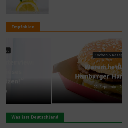
Empfohlen
Kochen & Rezepte
Warum heißt der
Hamburger Hamburger
22. September 2013
Was isst Deutschland