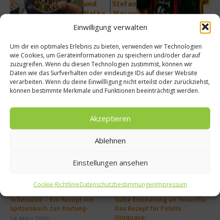
und
Stefan
Nelke
Marqu
n-
ards
Einwilligung verwalten
Zimt-
Küche
Sahne
ntipps
Um dir ein optimales Erlebnis zu bieten, verwenden wir Technologien
wie Cookies, um Geräteinformationen zu speichern und/oder darauf
zuzugreifen. Wenn du diesen Technologien zustimmst, können wir
Daten wie das Surfverhalten oder eindeutige IDs auf dieser Website
verarbeiten. Wenn du deine Einwillligung nicht erteilst oder zurückziehst,
können bestimmte Merkmale und Funktionen beeinträchtigt werden.
Ähnliche Beiträge
Akzeptieren
Ablehnen
Einstellungen ansehen
Cookie-Richtlinie
Datenschutzbestimmungen
Impressum
Tellersülze – Ein Rezept von
Süße Erinnerung an Teneriffa:
Spitzenkoch Jan Hartwig-
Das Rezept für Polvito
Uruguayo
14. März 2026