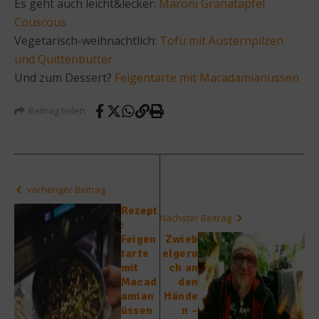
Es geht auch leicht&lecker:
Maroni Granatapfel
Couscous
Vegetarisch-weihnachtlich:
Tofu mit Austernpilzen
und Quittenbutter
Und zum Dessert?
Feigentarte mit Macadamianüssen
Beitrag teilen
vorheriger Beitrag
Rezept
Nächster Beitrag
:
Feigen
Zwieb
tarte
elgeru
mit
ch an
Macad
den
amian
Hände
üssen
n –