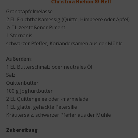
Christina Richon © Neff
Granatapfelmelasse
2 EL Fruchtbalsamessig (Quitte, Himbeere oder Apfel)
½ TL zerstoßener Piment
1 Sternanis
schwarzer Pfeffer, Koriandersamen aus der Mühle
Außerdem:
1 EL Butterschmalz oder neutrales Öl
Salz
Quittenbutter:
100 g Joghurtbutter
2 EL Quittengelee oder -marmelade
1 EL glatte, gehackte Petersilie
Kräutersalz, schwarzer Pfeffer aus der Mühle
Zubereitung