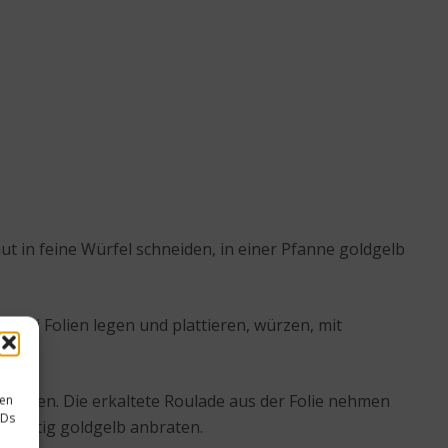
t in feine Würfel schneiden, in einer Pfanne goldgelb
 zwei Folien legen und plattieren, würzen, mit
noten.
 lassen. Die erkaltete Roulade aus der Folie nehmen
sen
IDs
orsichtig goldgelb anbraten.