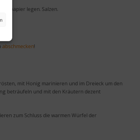
henpapier legen. Salzen.
en
n
abschmecken
!
rösten, mit Honig marinieren und im Dreieck um den
sing beträufeln und mit den Kräutern dezent
gieren zum Schluss die warmen Würfel der