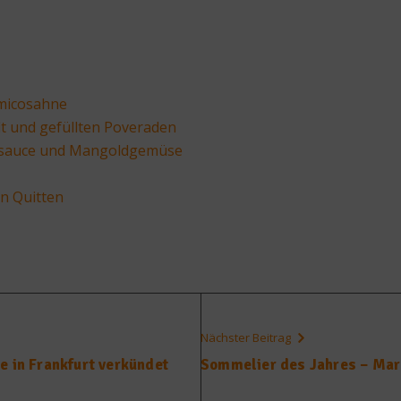
micosahne
t und gefüllten Poveraden
ansauce und Mangoldgemüse
en Quitten
Nächster Beitrag
e in Frankfurt verkündet
Sommelier des Jahres – Mar