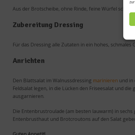
zur
Aus der Brotscheibe, ohne Rinde, feine Würfel schnei
Zubereitung Dressing
Für das Dressing alle Zutaten in ein hohes, schmale
Anrichten
Den Blattsalat im Walnussdressing
marinieren
und in 
Feldsalat legen, in die Lücken den Friseesalat und di
ausgarnieren.
Die Entenbrustroulade (am besten lauwarm) in sechs g
Entenbrusthaut und Brotcroutons auf den Salat geben
Guten Appetit!