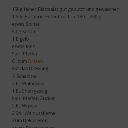
150g feiner Blattsalat gut geputzt und gewaschen
1 Stk. Barbarie-Entenbrust ca. 180 – 200 g
etwas Spinat
50 g Sesam
1 Eigelb
etwas Mehl
Salz, Pfeffer
Öl zum
Braten
Für das Dressing:
¼ Schalotte
3 EL Walnussöl
1 EL Sherryessig
Salz, Pfeffer, Zucker
2 EL Wasser
2 Stk. Walnusskerne
Zum Dekorieren:
etwas Friesseesalat