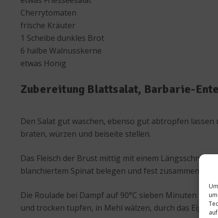
Cherrytomaten
frische Kräuter
1 Scheibe dunkles Brot
6 halbe Walnusskerne
etwas Honig
Zubereitung Blattsalat, Barbarie-Ent
Den Salat gut waschen, ebenso gut abtropfen lassen u
braten, würzen und beiseite stellen.
Das Fleisch der Brust mittig mit einem Längsschnitt e
blanchiertem Spinat belegen und fest zusammenrollen. 
Um 
Die Roulade bei Dampf auf 90°C sieben Minuten in den
um 
Tec
und trocken tupfen, in Mehl wälzen, durch das Eigel
auf