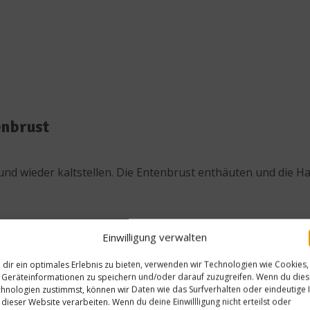
enbrust
nd wieder kaltstellen. Die Entenbrust enthäuten und die Hau
inschneiden, aber nicht durchschneiden! Das Fleisch zwischen
Einwilligung verwalten
In Klarsichtfolie einschlagen und die Enden der Folie verk
dir ein optimales Erlebnis zu bieten, verwenden wir Technologien wie Cookies,
 Ofen geben und danach gleich kaltstellen und durchkühlen
Geräteinformationen zu speichern und/oder darauf zuzugreifen. Wenn du die
hnologien zustimmst, können wir Daten wie das Surfverhalten oder eindeutige 
b ziehen und in den Sesamsamen
panieren
. In einer Pfanne v
 dieser Website verarbeiten. Wenn du deine Einwillligung nicht erteilst oder