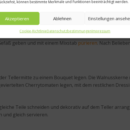
ückziehst, können bestimmte Merkmale und Funktionen beeinträchtigt werden.
den und in etwas Öl anbraten und zum Abtropfen auf ein Küc
Akzeptieren
Ablehnen
Einstellungen anseh
Cookie-Richtlinie
Datenschutzbestimmungen
Impressum
s Gefäß geben und mit einem Mixstab
pürieren
. Nach Beliebe
der Tellermitte zu einem Bouquet legen. Die Walnusskerne 
e geviertelten Cherrytomaten legen, mit dem restlichen Dres
leiche Teile schneiden und dekorativ auf dem Teller arran
 und gleich servieren.