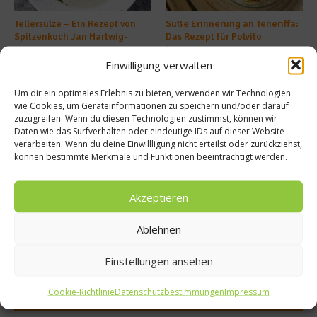
Tellersülze – Ein Rezept von
Süße Erinnerung an Teneriffa:
Spitzenkoch Jan Hartwig-
Das Rezept für Polvito
Uruguayo
14. März 2026
Einwilligung verwalten
9. Juli 2025
Um dir ein optimales Erlebnis zu bieten, verwenden wir Technologien
wie Cookies, um Geräteinformationen zu speichern und/oder darauf
Buchtipp
zuzugreifen. Wenn du diesen Technologien zustimmst, können wir
Daten wie das Surfverhalten oder eindeutige IDs auf dieser Website
verarbeiten. Wenn du deine Einwillligung nicht erteilst oder zurückziehst,
können bestimmte Merkmale und Funktionen beeinträchtigt werden.
Akzeptieren
Ablehnen
Einstellungen ansehen
Cookie-Richtlinie
Datenschutzbestimmungen
Impressum
Meistgelesen