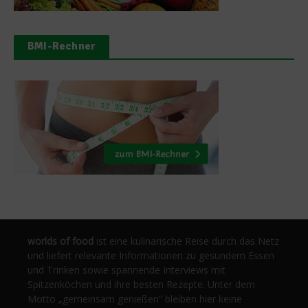
BMI-Rechner
worlds of food
ist eine kulinarische Reise durch das Netz
und liefert relevante Informationen zu gesundem Essen
und Trinken sowie spannende Interviews mit
Spitzenköchen und ihre besten Rezepte. Unter dem
Motto „gemeinsam genießen“ bleiben hier keine