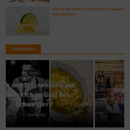
Was ist der Unterschied zwischen Limonen
und Limetten?
Empfohlen
News
Gewürze im Whiskyglas: A
Tale of Spices
7. September 2025