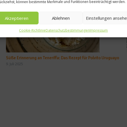
ückziehst, können bestimmte Merkmale und Funktionen beeinträchtigt werden.
Akzeptieren
Ablehnen
Einstellungen anseh
Cookie-Richtlinie
Datenschutzbestimmungen
Impressum
Süße Erinnerung an Teneriffa: Das Rezept für Polvito Uruguayo
9. Juli 2025