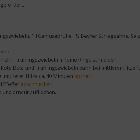
gefördert.
hlingszwiebeln, 1 l Gemüsebrühe, ½ Becher Schlagsahne, Salz
iden.
feln, Frühlingszwiebeln in feine Ringe schneiden.
Rote Bete und Frühlingszwiebeln darin bei mittlerer Hitze 
ittlerer Hitze ca. 40 Minuten
kochen
.
d Pfeffer
abschmecken
.
 und erneut aufkochen.