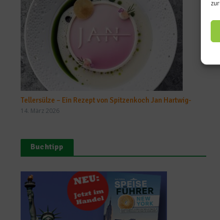
zur
Tellersülze – Ein Rezept von Spitzenkoch Jan Hartwig-
14. März 2026
Buchtipp