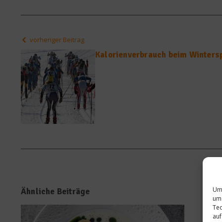
vorheriger Beitrag
Kalorienverbrauch beim Winters
Um 
Ähnliche Beiträge
um 
Tec
auf