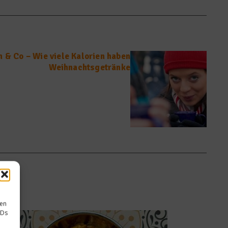
 & Co – Wie viele Kalorien haben
Weihnachtsgetränke
sen
IDs