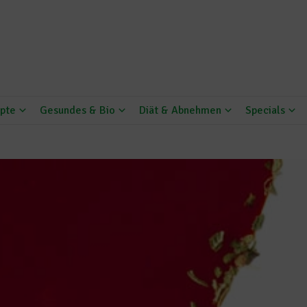
pte
Gesundes & Bio
Diät & Abnehmen
Specials