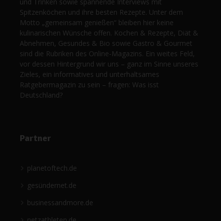
und Trinken sowie spannende Interviews mit
Spitzenköchen und ihre besten Rezepte. Unter dem
Motto „gemeinsam genießen“ bleiben hier keine
kulinarischen Wünsche offen. Kochen & Rezepte, Diät &
Abnehmen, Gesundes & Bio sowie Gastro & Gourmet
sind die Rubriken des Online-Magazins. Ein weites Feld,
vor dessen Hintergrund wir uns – ganz im Sinne unseres
Zieles, ein informatives und unterhaltsames
Ratgebermagazin zu sein – fragen: Was isst
Deutschland?
Partner
planetoftech.de
gesündernet.de
businessandmore.de
netzathleten.de