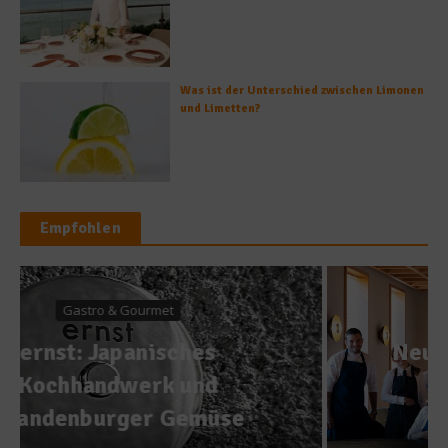
Was ist der Unterschied zwischen Limonen
und Limetten?
Empfohlen
News
Neueröffnung: Restaurant
JAN im Herzen von
München