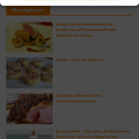
Meistgelesen
Rezept: Deichlammrücken in der
Brotkruste auf Tomatenconfit und
gefüllten Poveraden
Rezept: Lachs-Ei-Röllchen
So bildet sich eine krosse
Schweinebratenkruste
Beachcomber – Alles über das Restaurant
Heinz Beck im Forte Village Resort