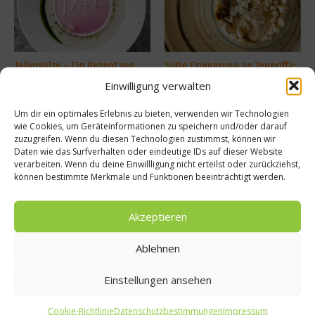
Tellersülze – Ein Rezept von
Süße Erinnerung an Teneriffa:
Spitzenkoch Jan Hartwig-
Das Rezept für Polvito
Einwilligung verwalten
Uruguayo
14. März 2026
9. Juli 2025
Um dir ein optimales Erlebnis zu bieten, verwenden wir Technologien
wie Cookies, um Geräteinformationen zu speichern und/oder darauf
zuzugreifen. Wenn du diesen Technologien zustimmst, können wir
Daten wie das Surfverhalten oder eindeutige IDs auf dieser Website
Buchtipp
verarbeiten. Wenn du deine Einwillligung nicht erteilst oder zurückziehst,
können bestimmte Merkmale und Funktionen beeinträchtigt werden.
Akzeptieren
Ablehnen
Einstellungen ansehen
Cookie-Richtlinie
Datenschutzbestimmungen
Impressum