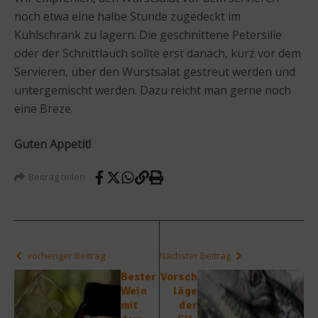
noch etwa eine halbe Stunde zugedeckt im
Kühlschrank zu lagern. Die geschnittene Petersilie
oder der Schnittlauch sollte erst danach, kurz vor dem
Servieren, über den Wurstsalat gestreut werden und
untergemischt werden. Dazu reicht man gerne noch
eine Breze.
Guten Appetit!
Beitrag teilen
vorheriger Beitrag
Nächster Beitrag
Bester
Vorsch
Wein
läge
mit
der