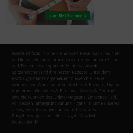
worlds of food
ist eine kulinarische Reise durch das Netz
und liefert relevante Informationen zu gesundem Essen
und Trinken sowie spannende Interviews mit
Spitzenköchen und ihre besten Rezepte. Unter dem
Motto „gemeinsam genießen“ bleiben hier keine
kulinarischen Wünsche offen. Kochen & Rezepte, Diät &
Abnehmen, Gesundes & Bio sowie Gastro & Gourmet
sind die Rubriken des Online-Magazins. Ein weites Feld,
vor dessen Hintergrund wir uns – ganz im Sinne unseres
Zieles, ein informatives und unterhaltsames
Ratgebermagazin zu sein – fragen: Was isst
Deutschland?