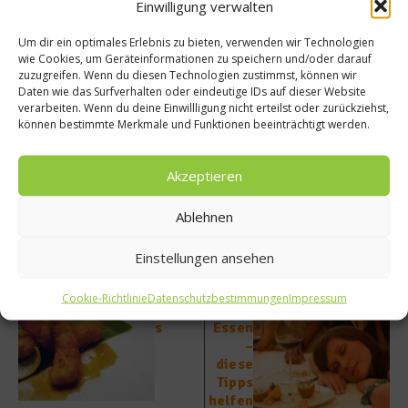
Einwilligung verwalten
Sauvignon Blanc
vom Weingut Markus Schneider, aus
der Pfalz. Für mich der perfekte Begleiter für ein
Um dir ein optimales Erlebnis zu bieten, verwenden wir Technologien
Picknick unter freiem Himmel.“
wie Cookies, um Geräteinformationen zu speichern und/oder darauf
zuzugreifen. Wenn du diesen Technologien zustimmst, können wir
Daten wie das Surfverhalten oder eindeutige IDs auf dieser Website
Wolfgang Weigler wünscht guten Appetit!
verarbeiten. Wenn du deine Einwillligung nicht erteilst oder zurückziehst,
können bestimmte Merkmale und Funktionen beeinträchtigt werden.
Beitrag teilen
Akzeptieren
Ablehnen
vorheriger Beitrag
Nächster Beitrag
Einstellungen ansehen
Frittie
Müde
rte
nach
Cookie-Richtlinie
Datenschutzbestimmungen
Impressum
Gamba
dem
s
Essen
–
diese
Tipps
helfen