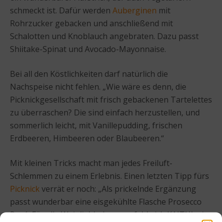
schmeckt ist. Dafür werden
Auberginen
mit
Rohrzucker gebacken und anschließend mit
Schalotten und Knoblauch angebraten. Dazu passt
Shiitake-Spinat und Avocado-Mayonnaise.
Bei all den Köstlichkeiten darf natürlich die
Nachspeise nicht fehlen. „Wie wäre es denn, die
Picknickgesellschaft mit frisch gebackenen Tartelettes
zu überraschen? Die sind einfach herzustellen, und
sommerlich leicht, mit Vanillepudding, frischen
Erdbeeren, Himbeeren oder Blaubeeren.“
Mit kleinen Tricks macht man jedes Freiluft-
Schlemmen zu einem Erlebnis. Einen letzten Tipp fürs
Picknick
verrät er noch: „Als prickelnde Ergänzung
passt wunderbar eine eisgekühlte Flasche Prosecco
Rosé. Für alle Weinliebhaber empfehle ich KAITUI, ein