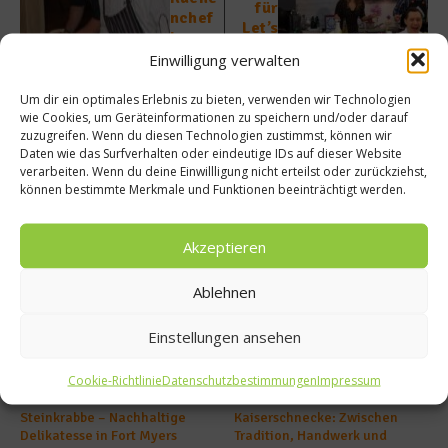
für
nchef
Let’s
im
koch
Krone
Einwilligung verwalten
gesuc
nschlö
ht
sschen
Um dir ein optimales Erlebnis zu bieten, verwenden wir Technologien
wie Cookies, um Geräteinformationen zu speichern und/oder darauf
zuzugreifen. Wenn du diesen Technologien zustimmst, können wir
Daten wie das Surfverhalten oder eindeutige IDs auf dieser Website
verarbeiten. Wenn du deine Einwillligung nicht erteilst oder zurückziehst,
können bestimmte Merkmale und Funktionen beeinträchtigt werden.
Ähnliche Beiträge
Akzeptieren
Ablehnen
Einstellungen ansehen
Cookie-Richtlinie
Datenschutzbestimmungen
Impressum
Steinkrabbe – Nachhaltige
Kaiserschnecke: Zwischen
Delikatesse in Fort Myers
Tradition, Handwerk und