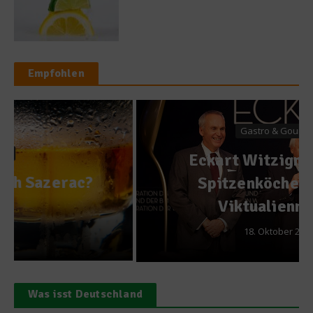
Empfohlen
Gastro & Gourmet
Eckart Witzigmann ehrt
Spitzenköche und den
Viktualienmarkt
18. Oktober 2016
Was isst Deutschland