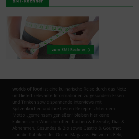
BMI-Rechner
worlds of food
ist eine kulinarische Reise durch das Netz
und liefert relevante Informationen zu gesundem Essen
und Trinken sowie spannende Interviews mit
Spitzenköchen und ihre besten Rezepte. Unter dem
Motto „gemeinsam genießen“ bleiben hier keine
kulinarischen Wünsche offen. Kochen & Rezepte, Diät &
Abnehmen, Gesundes & Bio sowie Gastro & Gourmet
sind die Rubriken des Online-Magazins. Ein weites Feld,