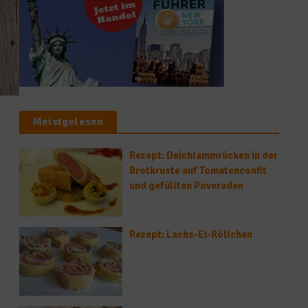
Meistgelesen
Rezept: Deichlammrücken in der
Brotkruste auf Tomatenconfit
und gefüllten Poveraden
Rezept: Lachs-Ei-Röllchen