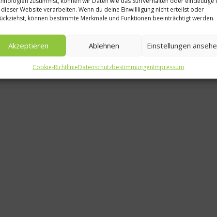
hnologien zustimmst, können wir Daten wie das Surfverhalten oder eindeutige 
Rezepte
 dieser Website verarbeiten. Wenn du deine Einwillligung nicht erteilst oder
ückziehst, können bestimmte Merkmale und Funktionen beeinträchtigt werden.
Tatar vom Rind à
Henkel
Akzeptieren
Ablehnen
Einstellungen anseh
8. Oktober 201
Cookie-Richtlinie
Datenschutzbestimmungen
Impressum