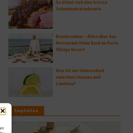
So bildet sich eine krosse
Schweinebratenkruste
Beachcomber – Alles über das
Restaurant Heinz Beck im Forte
Village Resort
Was ist der Unterschied
zwischen Limonen und
Limetten?
Empfohlen
sen
Küchentipps