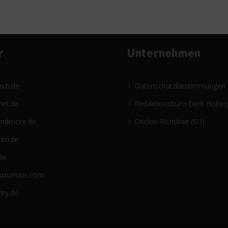
r
Unternehmen
ech.de
Datenschutzbestimmungen
net.de
Redaktionsbüro Derk Hober
andmore.de
Cookie-Richtlinie (EU)
ten.de
de
luxurious.com
ity.de