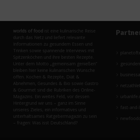
worlds of food
ist eine kulinarische Reise
Partne
durch das Netz und liefert relevante
Informationen zu gesundem Essen und
Trinken sowie spannende Interviews mit
planetoft
Spitzenköchen und ihre besten Rezepte.
Unter dem Motto „gemeinsam genießen“
gesünder
bleiben hier keine kulinarischen Wünsche
business
offen. Kochen & Rezepte, Diät &
Abnehmen, Gesundes & Bio sowie Gastro
netzathle
& Gourmet sind die Rubriken des Online-
Magazins. Ein weites Feld, vor dessen
urbanlife.
Hintergrund wir uns – ganz im Sinne
fast-and-
unseres Zieles, ein informatives und
unterhaltsames Ratgebermagazin zu sein
newfoodc
– fragen: Was isst Deutschland?