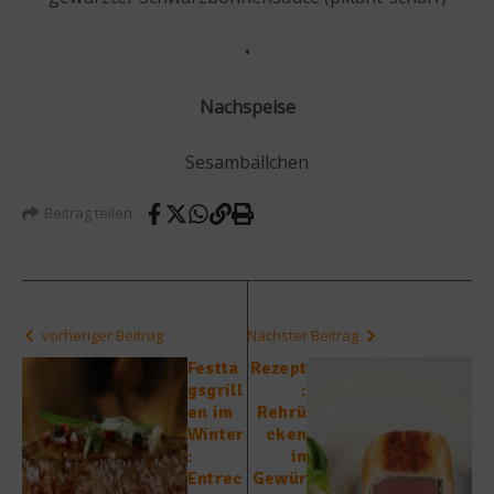
•
Nachspeise
Sesambällchen
Beitrag teilen
vorheriger Beitrag
Nächster Beitrag
Festta
Rezept
gsgrill
:
en im
Rehrü
Winter
cken
:
in
Entrec
Gewür