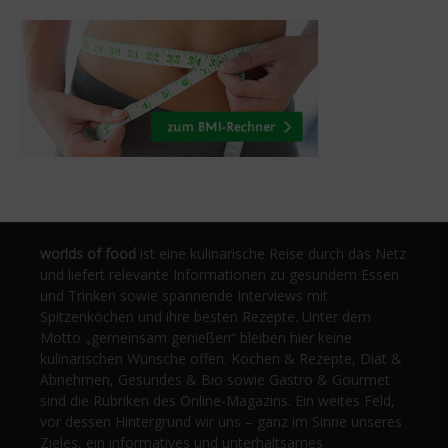
worlds of food
ist eine kulinarische Reise durch das Netz
und liefert relevante Informationen zu gesundem Essen
und Trinken sowie spannende Interviews mit
Spitzenköchen und ihre besten Rezepte. Unter dem
Motto „gemeinsam genießen“ bleiben hier keine
kulinarischen Wünsche offen. Kochen & Rezepte, Diät &
Abnehmen, Gesundes & Bio sowie Gastro & Gourmet
sind die Rubriken des Online-Magazins. Ein weites Feld,
vor dessen Hintergrund wir uns – ganz im Sinne unseres
Zieles, ein informatives und unterhaltsames