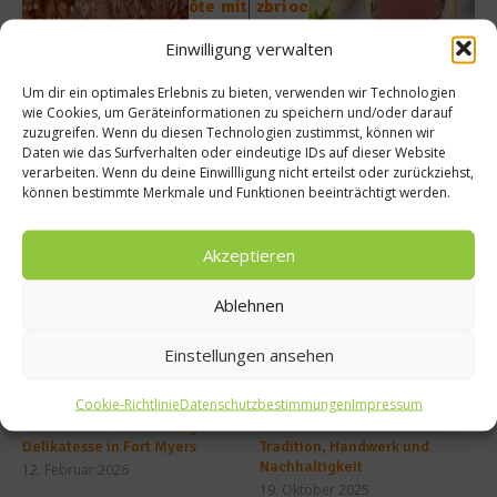
ôte mit
zbrioc
Kräute
he vom
Einwilligung verwalten
rbutte
Sterne
r
koch
Um dir ein optimales Erlebnis zu bieten, verwenden wir Technologien
wie Cookies, um Geräteinformationen zu speichern und/oder darauf
zuzugreifen. Wenn du diesen Technologien zustimmst, können wir
Daten wie das Surfverhalten oder eindeutige IDs auf dieser Website
verarbeiten. Wenn du deine Einwillligung nicht erteilst oder zurückziehst,
können bestimmte Merkmale und Funktionen beeinträchtigt werden.
Ähnliche Beiträge
Akzeptieren
Ablehnen
Einstellungen ansehen
Cookie-Richtlinie
Datenschutzbestimmungen
Impressum
Steinkrabbe – Nachhaltige
Kaiserschnecke: Zwischen
Delikatesse in Fort Myers
Tradition, Handwerk und
Nachhaltigkeit
12. Februar 2026
19. Oktober 2025