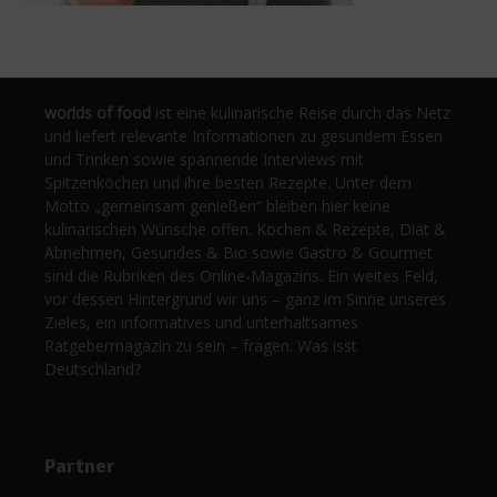
worlds of food
ist eine kulinarische Reise durch das Netz
und liefert relevante Informationen zu gesundem Essen
und Trinken sowie spannende Interviews mit
Spitzenköchen und ihre besten Rezepte. Unter dem
Motto „gemeinsam genießen“ bleiben hier keine
kulinarischen Wünsche offen. Kochen & Rezepte, Diät &
Abnehmen, Gesundes & Bio sowie Gastro & Gourmet
sind die Rubriken des Online-Magazins. Ein weites Feld,
vor dessen Hintergrund wir uns – ganz im Sinne unseres
Zieles, ein informatives und unterhaltsames
Ratgebermagazin zu sein – fragen: Was isst
Deutschland?
Partner