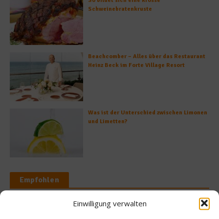
So bildet sich eine krosse
Schweinebratenkruste
Beachcomber – Alles über das Restaurant
Heinz Beck im Forte Village Resort
Was ist der Unterschied zwischen Limonen
und Limetten?
Empfohlen
Einwilligung verwalten