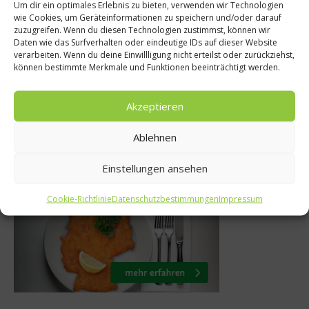
Um dir ein optimales Erlebnis zu bieten, verwenden wir Technologien
Diäten
wie Cookies, um Geräteinformationen zu speichern und/oder darauf
10 Jahre 
zuzugreifen. Wenn du diesen Technologien zustimmst, können wir
inawa-Diät – Von den
Daten wie das Surfverhalten oder eindeutige IDs auf dieser Website
Weltme
verarbeiten. Wenn du deine Einwillligung nicht erteilst oder zurückziehst,
Alten lernen?
können bestimmte Merkmale und Funktionen beeinträchtigt werden.
Gastron
9. April 2012
Akzeptieren
Ablehnen
Was isst Deutschland
Einstellungen ansehen
Cookie-Richtlinie
Datenschutzbestimmungen
Impressum