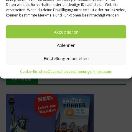
Daten wie das Surfverhalten oder eindeutige IDs auf dieser Website
verarbeiten. Wenn du deine Einwillligung nicht erteilst oder zurückziehst,
können bestimmte Merkmale und Funktionen beeinträchtigt werden.
Akzeptieren
Ablehnen
Welcher Tee bei Schnupfen
Mit gezielter Ernährung
und Co.?
Erkältungen abwehren
Einstellungen ansehen
18. November 2024
20. September 2024
Cookie-Richtlinie
Datenschutzbestimmungen
Impressum
Buchtipp