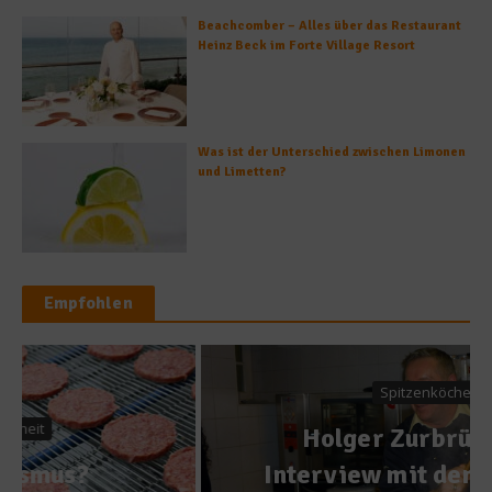
Beachcomber – Alles über das Restaurant
Heinz Beck im Forte Village Resort
Was ist der Unterschied zwischen Limonen
und Limetten?
Empfohlen
Spitzenköche
Holger Zurbrüggen –
Interview mit dem Risotto-