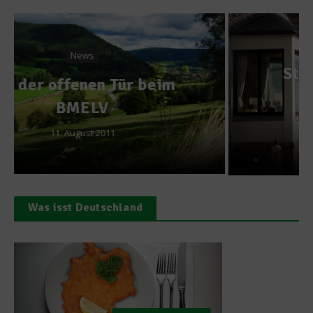
Gastro & Gourmet
Sternekoch Nils Henkel
kocht auf Burg
Schwarzenstein
5. Dezember 2016
Was isst Deutschland