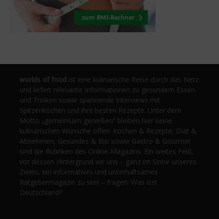
worlds of food
ist eine kulinarische Reise durch das Netz
und liefert relevante Informationen zu gesundem Essen
und Trinken sowie spannende Interviews mit
Spitzenköchen und ihre besten Rezepte. Unter dem
Motto „gemeinsam genießen“ bleiben hier keine
kulinarischen Wünsche offen. Kochen & Rezepte, Diät &
Abnehmen, Gesundes & Bio sowie Gastro & Gourmet
sind die Rubriken des Online-Magazins. Ein weites Feld,
vor dessen Hintergrund wir uns – ganz im Sinne unseres
Zieles, ein informatives und unterhaltsames
Ratgebermagazin zu sein – fragen: Was isst
Deutschland?