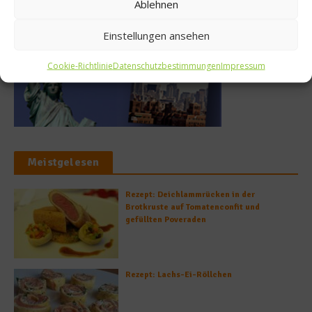
Ablehnen
Einstellungen ansehen
Cookie-Richtlinie
Datenschutzbestimmungen
Impressum
Meistgelesen
Rezept: Deichlammrücken in der
Brotkruste auf Tomatenconfit und
gefüllten Poveraden
Rezept: Lachs-Ei-Röllchen