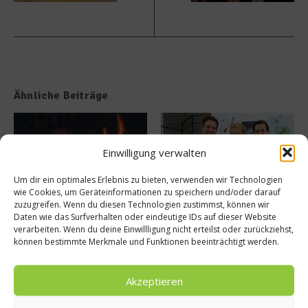
Ähnliche Beiträge
Einwilligung verwalten
Um dir ein optimales Erlebnis zu bieten, verwenden wir Technologien
wie Cookies, um Geräteinformationen zu speichern und/oder darauf
zuzugreifen. Wenn du diesen Technologien zustimmst, können wir
Payer Aging – Fleisch in der
Eiweiß aus der Flasche:
Daten wie das Surfverhalten oder eindeutige IDs auf dieser Website
Reifebox veredeln
Pumperlgsund im Interview
verarbeiten. Wenn du deine Einwillligung nicht erteilst oder zurückziehst,
20. Januar 2022
16. September 2016
können bestimmte Merkmale und Funktionen beeinträchtigt werden.
Akzeptieren
Buchtipp