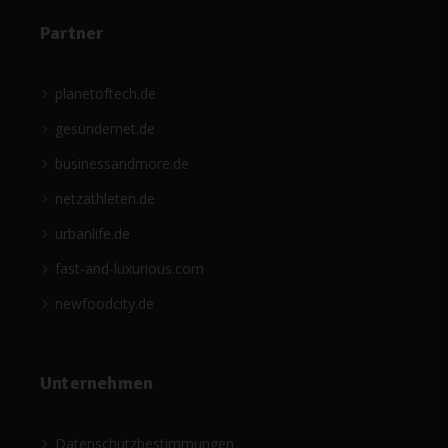
Partner
planetoftech.de
gesündernet.de
businessandmore.de
netzathleten.de
urbanlife.de
fast-and-luxurious.com
newfoodcity.de
Unternehmen
Datenschutzbestimmungen