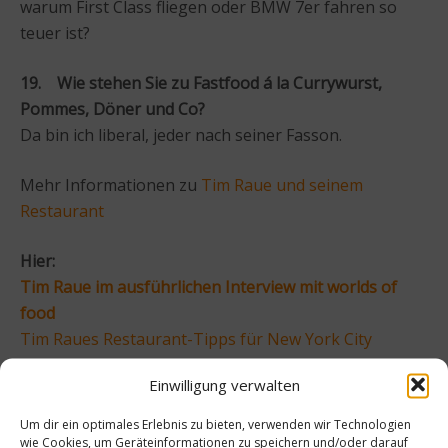
warum First Class fliegen oder BMW 7er fahren so
teuer ist?
19. Wie stehen Sie zu Fastfood á la Currywurst,
Pommes, Döner und Co?
Da bin ich liberal, jeder nach seiner Fasson.
Mehr Informationen zu
Tim Raue und seinem
Restaurant
Hier:
Tim Raue im ausführlichen Interview mit worlds of
food
Tim Raues Restaurant-Tipps für New York City
Einwilligung verwalten
Beitrag teilen
Um dir ein optimales Erlebnis zu bieten, verwenden wir Technologien
wie Cookies, um Geräteinformationen zu speichern und/oder darauf