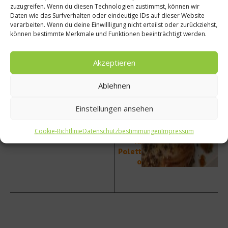
zuzugreifen. Wenn du diesen Technologien zustimmst, können wir
Daten wie das Surfverhalten oder eindeutige IDs auf dieser Website
vorheriger Beitrag
Nächster Beitrag
verarbeiten. Wenn du deine Einwillligung nicht erteilst oder zurückziehst,
können bestimmte Merkmale und Funktionen beeinträchtigt werden.
Die
Schwe
unters
inekot
chiedli
eletts
Akzeptieren
chen
mit
Arten
Kartof
Ablehnen
der
fel-
Kaffee
Apfel-
Einstellungen ansehen
zubere
Stamp
itung
f von
Cornel
Cookie-Richtlinie
Datenschutzbestimmungen
Impressum
ia
Polett
o