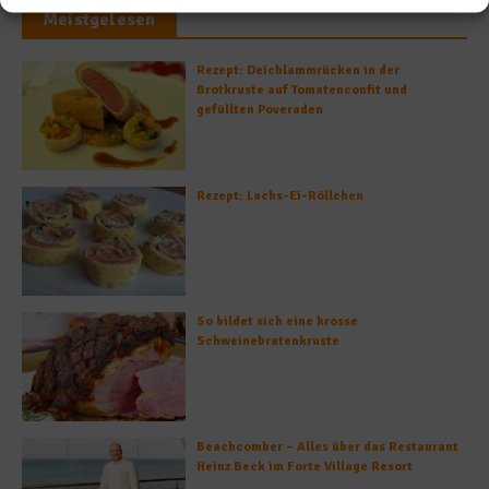
Meistgelesen
Rezept: Deichlammrücken in der
Brotkruste auf Tomatenconfit und
gefüllten Poveraden
Rezept: Lachs-Ei-Röllchen
So bildet sich eine krosse
Schweinebratenkruste
Beachcomber – Alles über das Restaurant
Heinz Beck im Forte Village Resort