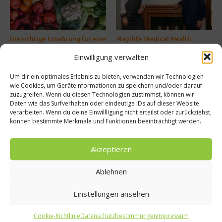
Die richtige Ernährung für eine
Mayrlife Medical Health
gesunde Prostata
Resort Altaussee eröffnet
Einwilligung verwalten
Kochschule
15. September 2025
9. April 2025
Um dir ein optimales Erlebnis zu bieten, verwenden wir Technologien
wie Cookies, um Geräteinformationen zu speichern und/oder darauf
zuzugreifen. Wenn du diesen Technologien zustimmst, können wir
Buchtipp
Daten wie das Surfverhalten oder eindeutige IDs auf dieser Website
verarbeiten. Wenn du deine Einwillligung nicht erteilst oder zurückziehst,
können bestimmte Merkmale und Funktionen beeinträchtigt werden.
Akzeptieren
Ablehnen
Einstellungen ansehen
Cookie-Richtlinie
Datenschutzbestimmungen
Impressum