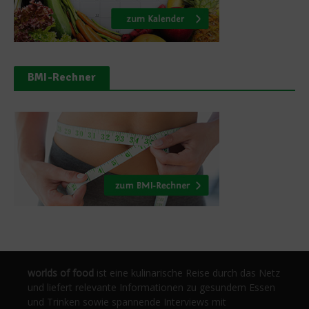
BMI-Rechner
worlds of food
ist eine kulinarische Reise durch das Netz
und liefert relevante Informationen zu gesundem Essen
und Trinken sowie spannende Interviews mit