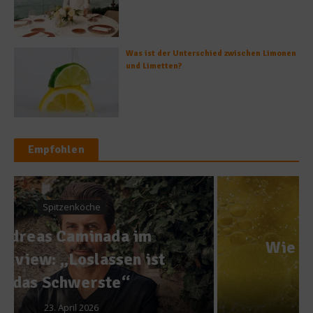
Was ist der Unterschied zwischen Limonen
und Limetten?
Empfohlen
Küchentipps
Wie man eine Suppe oder
Brühe entfettet
25. November 2014