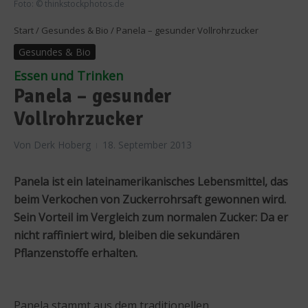
Foto: © thinkstockphotos.de
Start
/
Gesundes & Bio
/
Panela – gesunder Vollrohrzucker
Gesundes & Bio
Essen und Trinken
Panela – gesunder
Vollrohrzucker
Von
Derk Hoberg
18. September 2013
Panela ist ein lateinamerikanisches Lebensmittel, das
beim Verkochen von Zuckerrohrsaft gewonnen wird.
Sein Vorteil im Vergleich zum normalen Zucker: Da er
nicht raffiniert wird, bleiben die sekundären
Pflanzenstoffe erhalten.
Panela stammt aus dem traditionellen