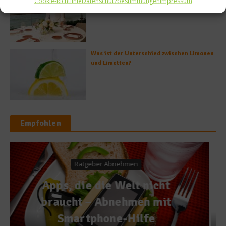
Cookie-Richtlinie
Datenschutzbestimmungen
Impressum
Heinz Beck im Forte Village Resort
Was ist der Unterschied zwischen Limonen
und Limetten?
Empfohlen
Kochen & Rezepte
Rezept: Regionales Wok
Gemüse mit Tofu