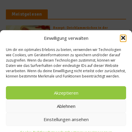
Meistgelesen
Rezept: Deichlammrücken in der
Brotkruste auf Tomatenconfit und
Einwilligung verwalten
gefüllten Poveraden
Um dir ein optimales Erlebnis zu bieten, verwenden wir Technologien
wie Cookies, um Geräteinformationen zu speichern und/oder darauf
zuzugreifen. Wenn du diesen Technologien zustimmst, können wir
Rezept: Lachs-Ei-Röllchen
Daten wie das Surfverhalten oder eindeutige IDs auf dieser Website
verarbeiten. Wenn du deine Einwillligung nicht erteilst oder zurückziehst,
können bestimmte Merkmale und Funktionen beeinträchtigt werden.
Akzeptieren
So bildet sich eine krosse
Schweinebratenkruste
Ablehnen
Einstellungen ansehen
Beachcomber – Alles über das Restaurant