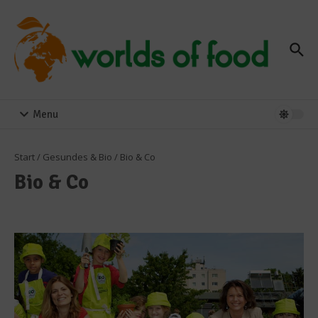
Zum Inhalt springen
Menu
Start
/
Gesundes & Bio
/
Bio & Co
Bio & Co