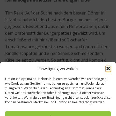
Tim Raue: Auf der Suche nach dem besten Döner in
Istanbul habe ich den besten Burger meines Lebens
gegessen. Bestehend aus einem Hefebrötchen, das in
dem Bratensaft der Burgerpatties gewälzt wird, um
anschließend mit hinreißend süß-scharfer
Tomatensauce getränkt zu werden und dann mit dem
Rindfleischpattie und einer Scheibe schmelzendem
Käse belegt zu werden. So saftig, dicht und komplex
und satt in der Aromatik, das war der Wahnsinn! (
Anm.
Einwilligung verwalten
d. Red.:
Hier finden Sie ein Döner-Rezept von Tim
Um dir ein optimales Erlebnis zu bieten, verwenden wir Technologien
Raue
)
wie Cookies, um Geräteinformationen zu speichern und/oder darauf
zuzugreifen. Wenn du diesen Technologien zustimmst, können wir
Ich habe im Rahmen der 50 Best Awards außerdem im
Daten wie das Surfverhalten oder eindeutige IDs auf dieser Website
verarbeiten. Wenn du deine Einwillligung nicht erteilst oder zurückziehst,
The Jane in Antwerpen
ein grandioses Lunch gehabt.
können bestimmte Merkmale und Funktionen beeinträchtigt werden.
Ein Restaurant, in dem Service, Atmosphäre und
Küche ein natürliches vibrierendes Erlebnis für alle