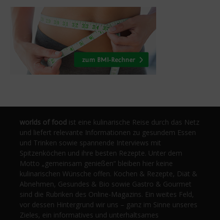
worlds of food
ist eine kulinarische Reise durch das Netz
und liefert relevante Informationen zu gesundem Essen
und Trinken sowie spannende Interviews mit
Spitzenköchen und ihre besten Rezepte. Unter dem
Motto „gemeinsam genießen“ bleiben hier keine
kulinarischen Wünsche offen. Kochen & Rezepte, Diät &
Abnehmen, Gesundes & Bio sowie Gastro & Gourmet
sind die Rubriken des Online-Magazins. Ein weites Feld,
vor dessen Hintergrund wir uns – ganz im Sinne unseres
Zieles, ein informatives und unterhaltsames