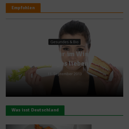
Empfohlen
Gesundes & Bio
Warum wir im Winter
Deftiges lieben
11. September 2013
Was isst Deutschland