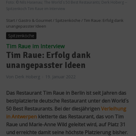
Foto: © Nils Hasenau; The World´s 50 Best Restaurants; Derk Hoberg --
Spitzenkoch Tim Raue im Interview
Start
/
Gastro & Gourmet
/
Spitzenköche
/
Tim Raue: Erfolg dank
unangepasster Ideen
Spitzenköche
Tim Raue im Interview
Tim Raue: Erfolg dank
unangepasster Ideen
Von
Derk Hoberg
19. Januar 2022
Das Restaurant Tim Raue in Berlin ist seit Jahren das
bestplatzierte deutsche Restaurant unter den World´s
50 Best Restaurants. Bei der diesjährigen
Verleihung
in Antwerpen
kletterte das Restaurant, das von Tim
Raue und Marie-Anne Wild geleitet wird, auf Platz 31
und erreichte damit seine höchste Platzierung bisher.