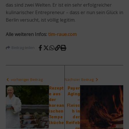
das sind zwei Welten. Er ist ein sehr erfolgreicher
kulinarischer Entrepreneur – dass er nun sein Glück in
Berlin versucht, ist völlig legitim.
Alle weiteren Infos:
tim-raue.com
Beitrag teilen
vorheriger Beitrag
Nächster Beitrag
Rezept
Payer
e aus
Aging
der
–
korean
Fleisc
ischen
h in
Tempe
der
lküche
Reifeb
ox