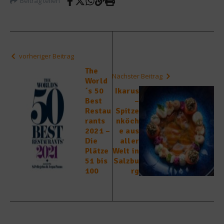
Beitrag teilen
vorheriger Beitrag
The
Nächster Beitrag
World
´s 50
Ikarus
Best
–
Restau
Spitze
rants
nköch
2021 –
e aus
Die
aller
Plätze
Welt in
51 bis
Salzbu
100
rg