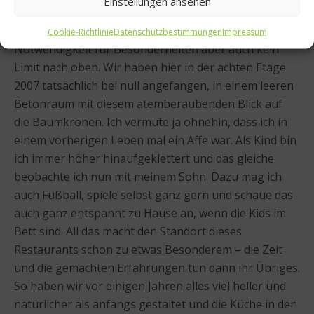
Einstellungen ansehen
Rasmus Kofoed: Ich denke, ein modernes Restaurant
kann heute überall sein, da gibt es keine
Cookie-Richtlinie
Datenschutzbestimmungen
Impressum
Notwendigkeit für Besonderheiten aber auch kein
Limit nach oben. Wir haben hier in der achten Etage
2007 tatsächlich bei null angefangen, in einem leeren
Betonraum mit diesem atemberaubenden Blick auf
die Baumkronen. Ich vermute ja ohnehin, dass ich in
einem vorherigen Leben mal ein Affe war. Als Kind bin
ich immer höher hinaufgeklettert und das gleiche
beobachte ich nun mit meinem Sohn. Dazu mag ich
auch Fußball, spiele selbst ganz gern und schaue das
auch ganz entspannt zu Hause an, wenn die Kids im
Bett sind. All das macht den Standort dieses
Restaurants schon zu etwas Besonderem – die Zeit
und die gemachten Erfahrungen tun dann ihr Übriges.
So haben wir vor einigen Jahren alles viel heller und
natürlicher als anfangs gestaltet und die Küche in den