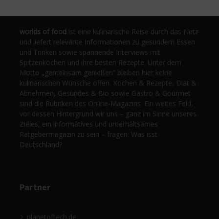
worlds of food
ist eine kulinarische Reise durch das Netz
und liefert relevante Informationen zu gesundem Essen
und Trinken sowie spannende Interviews mit
Spitzenköchen und ihre besten Rezepte. Unter dem
Motto „gemeinsam genießen“ bleiben hier keine
kulinarischen Wünsche offen. Kochen & Rezepte, Diät &
Abnehmen, Gesundes & Bio sowie Gastro & Gourmet
sind die Rubriken des Online-Magazins. Ein weites Feld,
vor dessen Hintergrund wir uns – ganz im Sinne unseres
Zieles, ein informatives und unterhaltsames
Ratgebermagazin zu sein – fragen: Was isst
Deutschland?
Partner
planetoftech.de