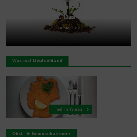
Pusteblume – Aus: Sven
Elverfeld. Das Kochbuch
24. Mai 2012
Was isst Deutschland
Obst- & Gemüsekalender