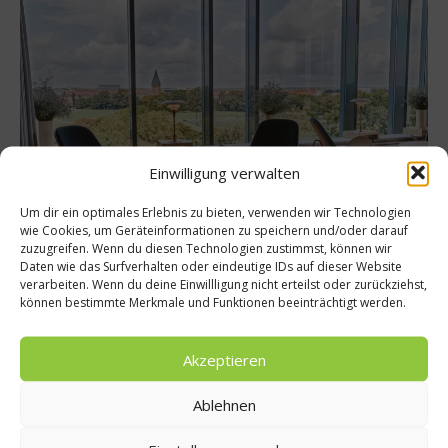
Einwilligung verwalten
Um dir ein optimales Erlebnis zu bieten, verwenden wir Technologien
wie Cookies, um Geräteinformationen zu speichern und/oder darauf
zuzugreifen. Wenn du diesen Technologien zustimmst, können wir
Daten wie das Surfverhalten oder eindeutige IDs auf dieser Website
worlds of food:
Das Restaurant hat ja auch einen
verarbeiten. Wenn du deine Einwillligung nicht erteilst oder zurückziehst,
können bestimmte Merkmale und Funktionen beeinträchtigt werden.
tollen Standort, in der obersten Etage des dänischen
Nationalstadions, mit exklusivem Blick aus der Küche
Akzeptieren
auf den heiligen Rasen. Im Gastraum blickt man
dagegen über den herrlichen Park. Wie wichtig ist der
Ablehnen
Standort für ein Restaurant wie Ihres?