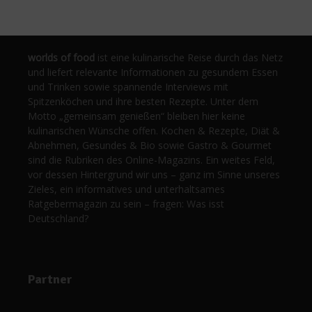
worlds of food
ist eine kulinarische Reise durch das Netz
und liefert relevante Informationen zu gesundem Essen
und Trinken sowie spannende Interviews mit
Spitzenköchen und ihre besten Rezepte. Unter dem
Motto „gemeinsam genießen“ bleiben hier keine
kulinarischen Wünsche offen. Kochen & Rezepte, Diät &
Abnehmen, Gesundes & Bio sowie Gastro & Gourmet
sind die Rubriken des Online-Magazins. Ein weites Feld,
vor dessen Hintergrund wir uns – ganz im Sinne unseres
Zieles, ein informatives und unterhaltsames
Ratgebermagazin zu sein – fragen: Was isst
Deutschland?
Partner