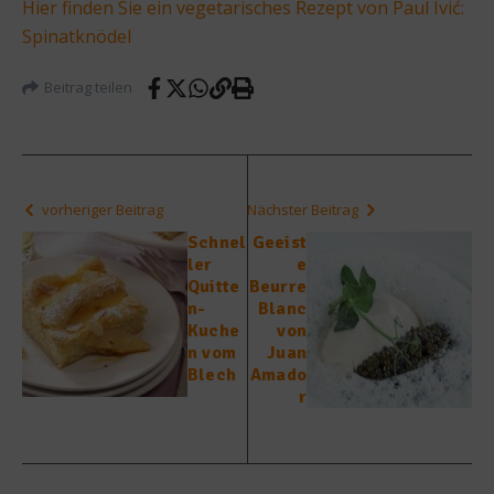
Hier finden Sie ein vegetarisches Rezept von Paul Ivić:
Spinatknödel
Beitrag teilen
vorheriger Beitrag
Nächster Beitrag
Schnel
Geeist
ler
e
Quitte
Beurre
n-
Blanc
Kuche
von
n vom
Juan
Blech
Amado
r