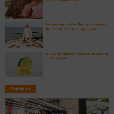
Beachcomber – Alles über das Restaurant
Heinz Beck im Forte Village Resort
Was ist der Unterschied zwischen Limonen
und Limetten?
Empfohlen
Rezepte