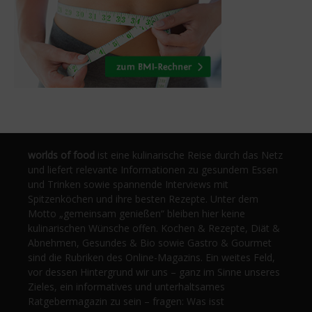
worlds of food
ist eine kulinarische Reise durch das Netz
und liefert relevante Informationen zu gesundem Essen
und Trinken sowie spannende Interviews mit
Spitzenköchen und ihre besten Rezepte. Unter dem
Motto „gemeinsam genießen“ bleiben hier keine
kulinarischen Wünsche offen. Kochen & Rezepte, Diät &
Abnehmen, Gesundes & Bio sowie Gastro & Gourmet
sind die Rubriken des Online-Magazins. Ein weites Feld,
vor dessen Hintergrund wir uns – ganz im Sinne unseres
Zieles, ein informatives und unterhaltsames
Ratgebermagazin zu sein – fragen: Was isst