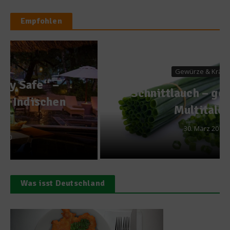
Empfohlen
Gewürze & Kräuter
Schnittlauch – genügsames
Multitalent
30. März 2014
Was isst Deutschland