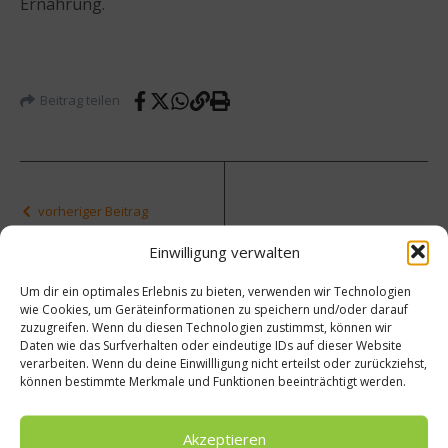
Ernährung.
Beitrag teilen
vorheriger Beitrag
Eintra
Einwilligung verwalten
cht
Nächster Beitrag
Frankf
Um dir ein optimales Erlebnis zu bieten, verwenden wir Technologien
urt:
Desse
wie Cookies, um Geräteinformationen zu speichern und/oder darauf
Mit
rt-
zuzugreifen. Wenn du diesen Technologien zustimmst, können wir
dem 1.
Tipp:
Daten wie das Surfverhalten oder eindeutige IDs auf dieser Website
Liga-
Blaube
verarbeiten. Wenn du deine Einwillligung nicht erteilst oder zurückziehst,
Schop
erpfan
können bestimmte Merkmale und Funktionen beeinträchtigt werden.
pe in
nenku
eine
chen
Akzeptieren
erfolg
von