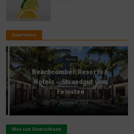
Empfohlen
Reise
Beachcomber Resorts &
Hotels – Strandgut vom
Feinsten
21. November 2024
Was isst Deutschland