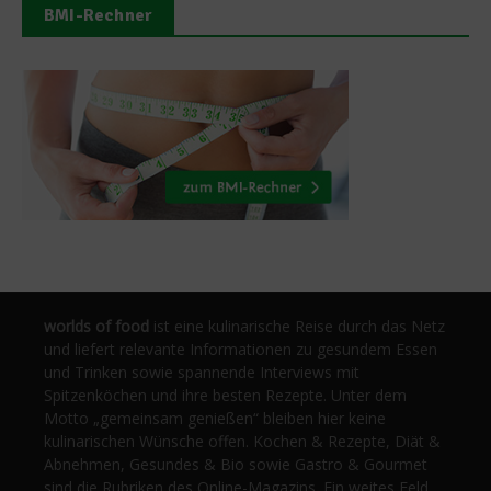
BMI-Rechner
worlds of food
ist eine kulinarische Reise durch das Netz
und liefert relevante Informationen zu gesundem Essen
und Trinken sowie spannende Interviews mit
Spitzenköchen und ihre besten Rezepte. Unter dem
Motto „gemeinsam genießen“ bleiben hier keine
kulinarischen Wünsche offen. Kochen & Rezepte, Diät &
Abnehmen, Gesundes & Bio sowie Gastro & Gourmet
sind die Rubriken des Online-Magazins. Ein weites Feld,