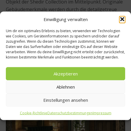
Objekt der Shedir Collection im Mittelpunkt. Originale
Gebäudemerkmale werden durch die detailgetreue
Renovierung perfekt in Szene gesetzt, gar gefeiert.
Einwilligung verwalten
Das Design unter der Leitung von Giampiero
Um dir ein optimales Erlebnis zu bieten, verwenden wir Technologien
Panepinto und seinem erfahrenem Expertenteam
wie Cookies, um Geräteinformationen zu speichern und/oder darauf
sorgt dafür, dass der Palazzo Vilòn jetzt schon als eine
zuzugreifen. Wenn du diesen Technologien zustimmst, können wir
Daten wie das Surfverhalten oder eindeutige IDs auf dieser Website
der beeindruckendsten Räumlichkeiten der Stadt gilt.
verarbeiten. Wenn du deine Einwillligung nicht erteilst oder zurückziehst,
Die originale Architektur und das barocke Design
können bestimmte Merkmale und Funktionen beeinträchtigt werden.
wurden sorgfältig restauriert, um eine Unterkunft mit
historischem Charme zu schaffen.
Akzeptieren
Ablehnen
Einstellungen ansehen
Cookie-Richtlinie
Datenschutzbestimmungen
Impressum