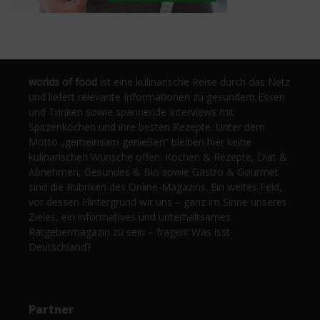
worlds of food
ist eine kulinarische Reise durch das Netz
und liefert relevante Informationen zu gesundem Essen
und Trinken sowie spannende Interviews mit
Spitzenköchen und ihre besten Rezepte. Unter dem
Motto „gemeinsam genießen“ bleiben hier keine
kulinarischen Wünsche offen. Kochen & Rezepte, Diät &
Abnehmen, Gesundes & Bio sowie Gastro & Gourmet
sind die Rubriken des Online-Magazins. Ein weites Feld,
vor dessen Hintergrund wir uns – ganz im Sinne unseres
Zieles, ein informatives und unterhaltsames
Ratgebermagazin zu sein – fragen: Was isst
Deutschland?
Partner