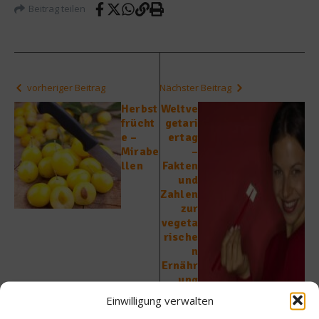
Beitrag teilen
vorheriger Beitrag
Nächster Beitrag
Herbst
Weltve
frücht
getari
e –
ertag
Mirabe
–
llen
Fakten
und
Zahlen
zur
vegeta
rische
n
Ernähr
ung
Einwilligung verwalten