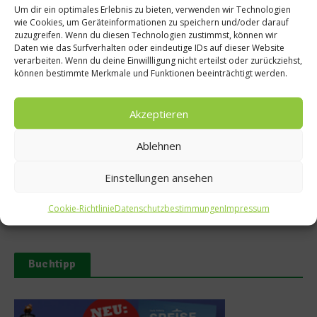
Um dir ein optimales Erlebnis zu bieten, verwenden wir Technologien
wie Cookies, um Geräteinformationen zu speichern und/oder darauf
zuzugreifen. Wenn du diesen Technologien zustimmst, können wir
Daten wie das Surfverhalten oder eindeutige IDs auf dieser Website
verarbeiten. Wenn du deine Einwillligung nicht erteilst oder zurückziehst,
Ähnliche Beiträge
können bestimmte Merkmale und Funktionen beeinträchtigt werden.
Akzeptieren
Ablehnen
Einstellungen ansehen
Mathias Dahlgren über sein
Zu Besuch im Seafood Gastro
Restaurant Seafood Gastro
von Mathias Dahlgren
Cookie-Richtlinie
Datenschutzbestimmungen
Impressum
29. Juli 2026
23. Juli 2026
Buchtipp