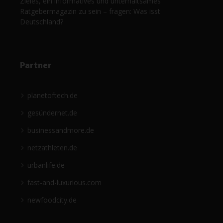
Zieles, ein informatives und unterhaltsames
Ratgebermagazin zu sein – fragen: Was isst
Deutschland?
Partner
planetoftech.de
gesündernet.de
businessandmore.de
netzathleten.de
urbanlife.de
fast-and-luxurious.com
newfoodcity.de