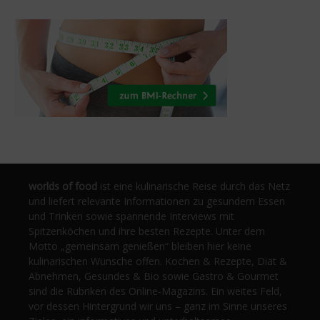
worlds of food
ist eine kulinarische Reise durch das Netz
und liefert relevante Informationen zu gesundem Essen
und Trinken sowie spannende Interviews mit
Spitzenköchen und ihre besten Rezepte. Unter dem
Motto „gemeinsam genießen“ bleiben hier keine
kulinarischen Wünsche offen. Kochen & Rezepte, Diät &
Abnehmen, Gesundes & Bio sowie Gastro & Gourmet
sind die Rubriken des Online-Magazins. Ein weites Feld,
vor dessen Hintergrund wir uns – ganz im Sinne unseres