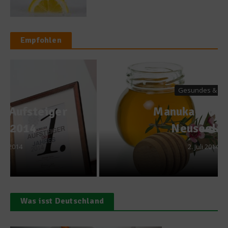
Empfohlen
Gesundes & Bio
Manuka-Honig aus
Neuseeland
2. Juli 2014
Was isst Deutschland