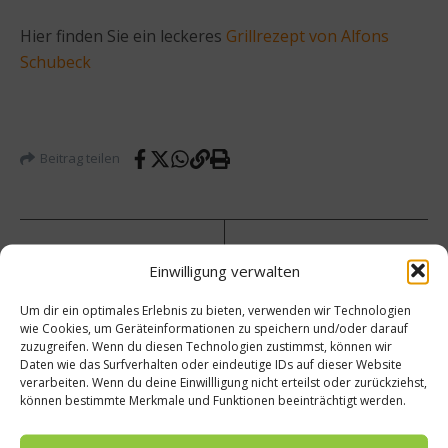
Hier finden Sie ein leckeres
Grillrezept von Alfons
Schubeck
Beitrag teilen
vorheriger Beitrag
Nächster Beitrag
Einwilligung verwalten
Rezens
Ich
Um dir ein optimales Erlebnis zu bieten, verwenden wir Technologien
ion:
will
wie Cookies, um Geräteinformationen zu speichern und/oder darauf
Die 12
aber
zuzugreifen. Wenn du diesen Technologien zustimmst, können wir
wichti
kein
Daten wie das Surfverhalten oder eindeutige IDs auf dieser Website
gsten
Fleisc
verarbeiten. Wenn du deine Einwillligung nicht erteilst oder zurückziehst,
essbar
h! Was
können bestimmte Merkmale und Funktionen beeinträchtigt werden.
en
tun,
Wildpf
wenn