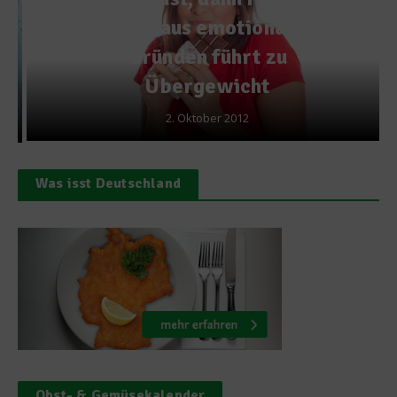
Essen aus emotionalen
Gründen führt zu
Übergewicht
2. Oktober 2012
Was isst Deutschland
Obst- & Gemüsekalender