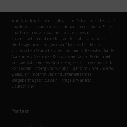
worlds of food
ist eine kulinarische Reise durch das Netz
und liefert relevante Informationen zu gesundem Essen
und Trinken sowie spannende Interviews mit
Spitzenköchen und ihre besten Rezepte. Unter dem
Motto „gemeinsam genießen“ bleiben hier keine
kulinarischen Wünsche offen. Kochen & Rezepte, Diät &
Abnehmen, Gesundes & Bio sowie Gastro & Gourmet
sind die Rubriken des Online-Magazins. Ein weites Feld,
vor dessen Hintergrund wir uns – ganz im Sinne unseres
Zieles, ein informatives und unterhaltsames
Ratgebermagazin zu sein – fragen: Was isst
Deutschland?
Partner