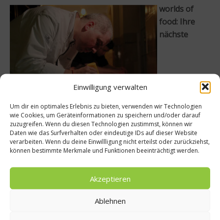
worlds of
food: Ihre
nächste
Einwilligung verwalten
Um dir ein optimales Erlebnis zu bieten, verwenden wir Technologien
Entwicklungsstufe war die „Carte Blanche“, die Sie in
wie Cookies, um Geräteinformationen zu speichern und/oder darauf
zuzugreifen. Wenn du diesen Technologien zustimmst, können wir
Ihrem Restaurant anbieten. Was muss man sich
Daten wie das Surfverhalten oder eindeutige IDs auf dieser Website
darunter vorstellen?
verarbeiten. Wenn du deine Einwillligung nicht erteilst oder zurückziehst,
können bestimmte Merkmale und Funktionen beeinträchtigt werden.
Christian Bau: Eine blanke Karte, ohne fertige Menüs.
Die wichtigste Rolle spielt dabei meine Frau, die die
Wünsche unserer Gäste entgegen nimmt. Sie kennt
Akzeptieren
die Denkweise des Kochs und kitzelt draußen am
Ablehnen
Tisch sehr genau heraus, was die Präferenzen der
Gäste sind. Der Gast sagt, was er mag und was nicht.