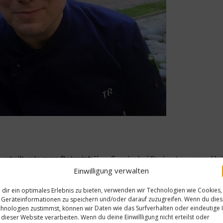
erteilt, wie zum Beispiel, Ihre Servicekräfte in strengere U
Einwilligung verwalten
ie Sterne ja tatsächlich nur das Essen. Aber sie haben dort
dir ein optimales Erlebnis zu bieten, verwenden wir Technologien wie Cookies,
lin sagt ja, dass man es nicht möchte, dass die Köche nach ihr
Geräteinformationen zu speichern und/oder darauf zuzugreifen. Wenn du die
hnologien zustimmst, können wir Daten wie das Surfverhalten oder eindeutige 
 dieser Website verarbeiten. Wenn du deine Einwillligung nicht erteilst oder