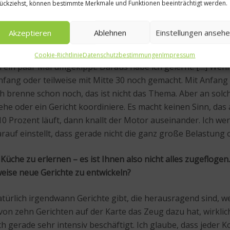
ückziehst, können bestimmte Merkmale und Funktionen beeinträchtigt werden.
s Außenstehender hatte ich häufig den Eindruck, Sie brennen
ffressen, Sie könnten ausbrennen?
Akzeptieren
Ablehnen
Einstellungen anseh
früh mit 26, 27 Jahren die ersten körperlichen und seelisch
Cookie-Richtlinie
Datenschutzbestimmungen
Impressum
ein paar Mal umgekippt. Daraus habe ich gelernt. […] Wenn
ang oder teilweise mit Mitte 30 noch gemacht. Mit Anfang 40
Ich brenne schon noch, das ist nicht das Thema. Aber an sol
ehe oder ein Gericht koordiniere. Es macht keinen Sinn, da
Prozent läuft, dann knallt der Motor auseinander. Ich werd
rauf einstellt, dass gerade nicht die ganz große Belastung 
r Küche zu erlernen – es ist Ihnen also nicht alles zugeflog
sweise neue Gerichte zu entwickeln?
 natürlich irgendwann Gerichte gibt, die herausragend sind
 von zehn Gerichten auf der Karte das Zeug dazu hat, wirkli
h gerade sehr intensiv beschäftigt. Ich glaube, dass jeder K