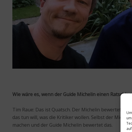
Wie wäre es, wenn der Guide Michelin einen Ratschlag 
Tim Raue: Das ist Quatsch. Der Michelin bewertet für d
Um 
das tun will, was die Kritiker wollen. Selbst der Miche
um 
Tec
machen und der Guide Michelin bewertet das.
auf