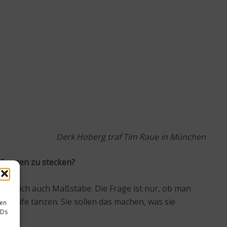
Derk Hoberg traf Tim Raue in München
niformen zu stecken?
 natürlich auch Maßstäbe. Die Frage ist nur, ob man
er Pfeife tanzen. Sie sollen das machen, was sie
sen
IDs