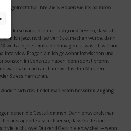
 regelrecht für Ihre Ziele. Haben Sie bei all Ihren
en
en Niederschläge erlitten – aufgrund dessen, dass ich
 ich mich jetzt noch so verrückt machen würde, dann
 weiß ich jetzt einfach relativ genau, was ich will und
che Interview-Fragen bin ich gewöhnt inzwischen und
s ansonsten im Leben zu haben, denn sonst brennt
e wahrscheinlich auch in zwei bis drei Minuten
oder Stress herrschen.
en. Ändert sich das, findet man einen besseren Zugang
, wegen denen die Gäste kommen. Dann entwickelt man
ch herausragend zu sein. Ebenso, dass Gäste und
och vielleicht zwei Dutzend Gerichte entwickelt – wenn