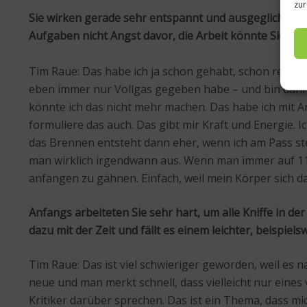
zur
Sie wirken gerade sehr entspannt und ausgeglichen. Al
Aufgaben nicht Angst davor, die Arbeit könnte Sie au
Tim Raue: Das habe ich ja schon gehabt, schon relativ 
eben immer nur Vollgas gegeben habe – und bin dann 
könnte ich das nicht mehr machen. Das habe ich mit Anf
formuliere das auch. Das gibt mir Kraft und Energie. 
das Brennen entsteht dann eher, wenn ich am Pass st
man wirklich irgendwann aus. Wenn man immer auf 110 
anfangen zu gähnen. Einfach, weil mein Körper sich da
Anfangs arbeiteten Sie sehr hart, um alle Kniffe in de
dazu mit der Zeit und fällt es einem leichter, beispiel
Tim Raue: Das ist viel schwieriger geworden, weil es
neue und man merkt schnell, dass vielleicht nur eines
Kritiker darüber sprechen. Das ist ein Thema, dass mic