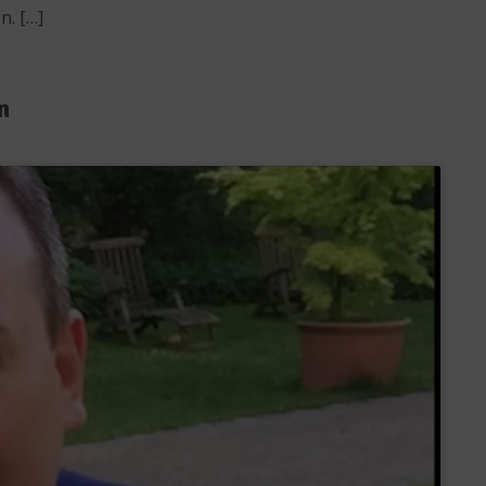
n. […]
n