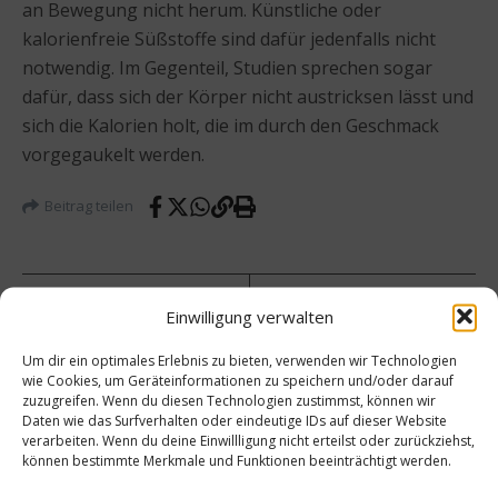
an Bewegung nicht herum. Künstliche oder
kalorienfreie Süßstoffe sind dafür jedenfalls nicht
notwendig. Im Gegenteil, Studien sprechen sogar
dafür, dass sich der Körper nicht austricksen lässt und
sich die Kalorien holt, die im durch den Geschmack
vorgegaukelt werden.
Beitrag teilen
Einwilligung verwalten
vorheriger Beitrag
Um dir ein optimales Erlebnis zu bieten, verwenden wir Technologien
Matjes
wie Cookies, um Geräteinformationen zu speichern und/oder darauf
filet
Nächster Beitrag
zuzugreifen. Wenn du diesen Technologien zustimmst, können wir
mit
Daten wie das Surfverhalten oder eindeutige IDs auf dieser Website
Schnei
BMELV
verarbeiten. Wenn du deine Einwillligung nicht erteilst oder zurückziehst,
deboh
förder
können bestimmte Merkmale und Funktionen beeinträchtigt werden.
nen
t
dazu
weltw