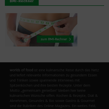
BMI-Rechner
worlds of food
ist eine kulinarische Reise durch das Netz
und liefert relevante Informationen zu gesundem Essen
und Trinken sowie spannende Interviews mit
Spitzenköchen und ihre besten Rezepte. Unter dem
Motto „gemeinsam genießen“ bleiben hier keine
kulinarischen Wünsche offen. Kochen & Rezepte, Diät &
Abnehmen, Gesundes & Bio sowie Gastro & Gourmet
sind die Rubriken des Online-Magazins. Ein weites Feld,