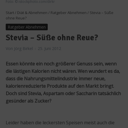
Foto: © istockphoto.com/dirkr
Start
/
Diät & Abnehmen
/
Ratgeber Abnehmen
/
Stevia – Süße
ohne Reue?
Ratgeber Abnehmen
Stevia – Süße ohne Reue?
Von
Jörg Birkel
25. Juni 2012
Essen könnte ein noch größerer Genuss sein, wenn
die lästigen Kalorien nicht wären. Wen wundert es da,
dass die Nahrungsmittelindustrie immer neue,
kalorienreduzierte Produkte auf den Markt bringt.
Doch sind Stevia, Aspartam oder Saccharin tatsächlich
gesünder als Zucker?
Leider haben die leckersten Speisen meist auch die