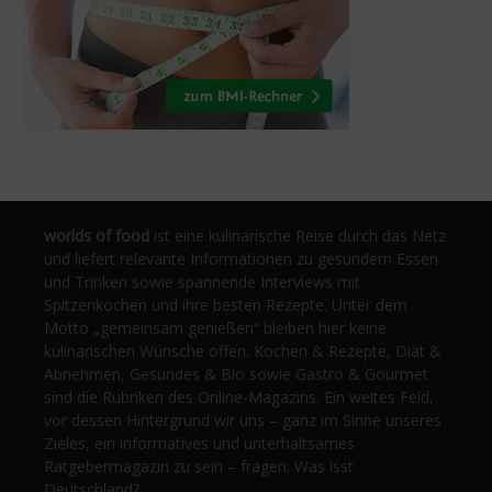
worlds of food
ist eine kulinarische Reise durch das Netz
und liefert relevante Informationen zu gesundem Essen
und Trinken sowie spannende Interviews mit
Spitzenköchen und ihre besten Rezepte. Unter dem
Motto „gemeinsam genießen“ bleiben hier keine
kulinarischen Wünsche offen. Kochen & Rezepte, Diät &
Abnehmen, Gesundes & Bio sowie Gastro & Gourmet
sind die Rubriken des Online-Magazins. Ein weites Feld,
vor dessen Hintergrund wir uns – ganz im Sinne unseres
Zieles, ein informatives und unterhaltsames
Ratgebermagazin zu sein – fragen: Was isst
Deutschland?