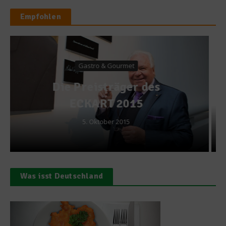
Empfohlen
Getränke
Das ABC des Bieres – Alle
Biersorten im Überblick
31. Oktober 2013
Was isst Deutschland