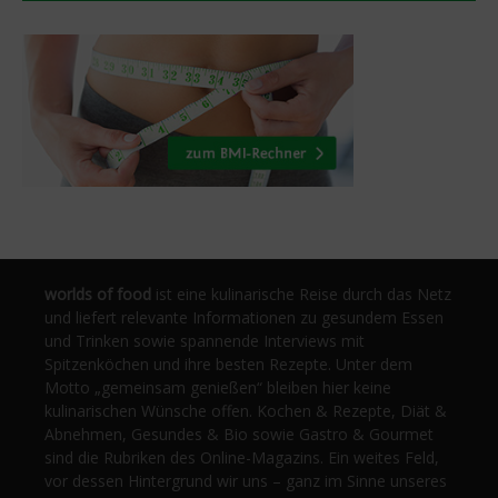
worlds of food
ist eine kulinarische Reise durch das Netz
und liefert relevante Informationen zu gesundem Essen
und Trinken sowie spannende Interviews mit
Spitzenköchen und ihre besten Rezepte. Unter dem
Motto „gemeinsam genießen“ bleiben hier keine
kulinarischen Wünsche offen. Kochen & Rezepte, Diät &
Abnehmen, Gesundes & Bio sowie Gastro & Gourmet
sind die Rubriken des Online-Magazins. Ein weites Feld,
vor dessen Hintergrund wir uns – ganz im Sinne unseres