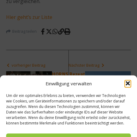
zu vergleichen.
Hier geht’s zur Liste
Beitrag teilen
vorheriger Beitrag
Nächster Beitrag
HORNS
Rezept
TEIN-
:
Einwilligung verwalten
RANKI
Roulad
NG
e von
Um dir ein optimales Erlebnis zu bieten, verwenden wir Technologien
2014
Seezu
wie Cookies, um Geräteinformationen zu speichern und/oder darauf
präsen
nge
zuzugreifen. Wenn du diesen Technologien zustimmst, können wir
tiert
und
Daten wie das Surfverhalten oder eindeutige IDs auf dieser Website
Jakobs
verarbeiten. Wenn du deine Einwillligung nicht erteilst oder zurückziehst,
musch
können bestimmte Merkmale und Funktionen beeinträchtigt werden.
el mit
Safran