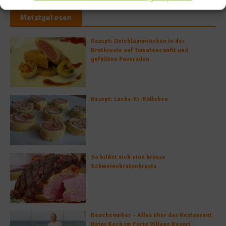
Meistgelesen
Rezept: Deichlammrücken in der
Brotkruste auf Tomatenconfit und
gefüllten Poveraden
Rezept: Lachs-Ei-Röllchen
So bildet sich eine krosse
Schweinebratenkruste
Beachcomber – Alles über das Restaurant
Heinz Beck im Forte Village Resort