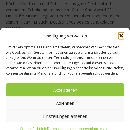
Köche, Konditoren und Patissiers aus ganz Deutschland
verzaubern Schokoladenfans beim Cru de Cao-Award 2011.
Eine süße Mission liegt vor Chocolatier Oliver Coppeneur und
seinem Team: Er sucht Deutschlands bestes Schokoladen-
Dessert....
Einwilligung verwalten
Weiterlesen
Um dir ein optimales Erlebnis zu bieten, verwenden wir Technologien
wie Cookies, um Geräteinformationen zu speichern und/oder darauf
1
2
3
zuzugreifen. Wenn du diesen Technologien zustimmst, können wir
Daten wie das Surfverhalten oder eindeutige IDs auf dieser Website
Buchtipp
verarbeiten. Wenn du deine Einwillligung nicht erteilst oder zurückziehst,
können bestimmte Merkmale und Funktionen beeinträchtigt werden.
Akzeptieren
Ablehnen
Einstellungen ansehen
Cookie-Richtlinie
Datenschutzbestimmungen
Impressum