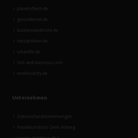
planetoftech.de
gesündernet.de
businessandmore.de
netzathleten.de
urbanlife.de
fast-and-luxurious.com
newfoodcity.de
Unternehmen
Datenschutzbestimmungen
Redaktionsbüro Derk Hoberg
Cookie-Richtlinie (EU)