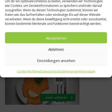
Um dir ein optimales Erlebnis zu bieten, verwenden wir Technologien
ezepte
Kochbüch
wie Cookies, um Geräteinformationen zu speichern und/oder darauf
zuzugreifen. Wenn du diesen Technologien zustimmst, können wir
rotten-Kürbis-
BIOLEK – Di
Daten wie das Surfverhalten oder eindeutige IDs auf dieser Website
verarbeiten. Wenn du deine Einwillligung nicht erteilst oder zurückziehst,
uppe
meines L
können bestimmte Merkmale und Funktionen beeinträchtigt werden.
tober 2014
20. Juni 2
Akzeptieren
Ablehnen
Was isst Deutschland
Einstellungen ansehen
Cookie-Richtlinie
Datenschutzbestimmungen
Impressum