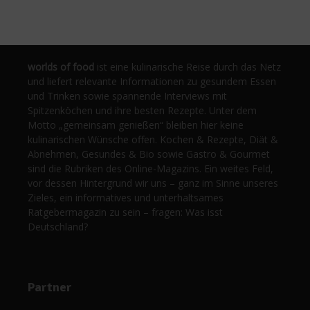
worlds of food
ist eine kulinarische Reise durch das Netz
und liefert relevante Informationen zu gesundem Essen
und Trinken sowie spannende Interviews mit
Spitzenköchen und ihre besten Rezepte. Unter dem
Motto „gemeinsam genießen“ bleiben hier keine
kulinarischen Wünsche offen. Kochen & Rezepte, Diät &
Abnehmen, Gesundes & Bio sowie Gastro & Gourmet
sind die Rubriken des Online-Magazins. Ein weites Feld,
vor dessen Hintergrund wir uns – ganz im Sinne unseres
Zieles, ein informatives und unterhaltsames
Ratgebermagazin zu sein – fragen: Was isst
Deutschland?
Partner